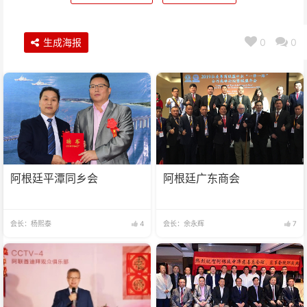
生成海报
0
0
阿根廷平潭同乡会
阿根廷广东商会
会长：杨熙泰
4
会长：余永辉
7