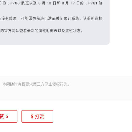
日的 LH780 航班以及 8 月 10 日和 8 月 17 日的 LH781 航
示没有结果，可能因为航班已满而关闭预订系统，请重新选择
们的官方网站查看最新的航班时刻表以及航班状态。
。本网随时有权要求第三方停止侵权行为。
赞
打赏
5