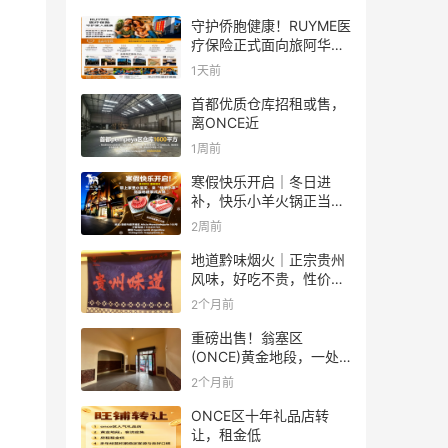
守护侨胞健康！RUYME医
疗保险正式面向旅阿华人
受理医保业务
1天前
首都优质仓库招租或售，
离ONCE近
1周前
寒假快乐开启｜冬日进
补，快乐小羊火锅正当
时！
2周前
地道黔味烟火｜正宗贵州
风味，好吃不贵，性价比
拉满✨
2个月前
重磅出售！翁塞区
(ONCE)黄金地段，一处
多用途房产出售
2个月前
ONCE区十年礼品店转
让，租金低