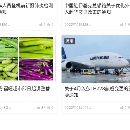
华人员登机前新冠肺炎检测
中国驻伊基克总领馆关于优化外
通知
人赴华签证政策的通知
6月29日
5
0
2022年06月28日
5
商讯
缓:福旺超市即日起调整营
关于4月汉莎LH728航班变更的
要通知
3月30日
37
0
2022年03月25日
2