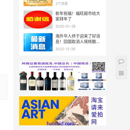
2个月前
新年祝福！福旺超市给大
家拜年了
2025-01-28
海外华人终于迎来了好消
息！回国取消入境核酸检
测+免隔离！落地就能回
2022-12-26
家！