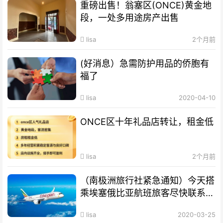
重磅出售！翁塞区(ONCE)黄金地
段，一处多用途房产出售
lisa
2个月前
(好消息）急需防护用品的侨胞有
福了
lisa
2020-04-10
ONCE区十年礼品店转让，租金低
lisa
2个月前
（南极洲旅行社紧急通知）今天搭
乘埃塞俄比亚航班旅客尽快联系旅
行社
lisa
2020-03-25