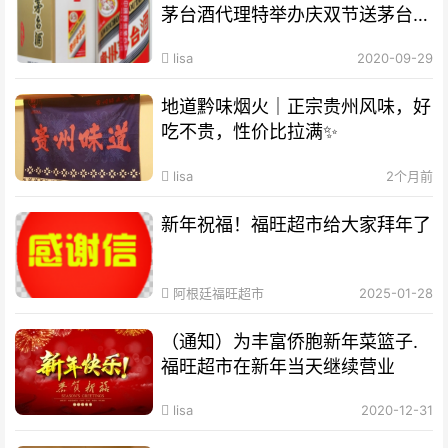
茅台酒代理特举办庆双节送茅台促
销活动
lisa
2020-09-29
地道黔味烟火｜正宗贵州风味，好
吃不贵，性价比拉满✨
lisa
2个月前
新年祝福！福旺超市给大家拜年了
阿根廷福旺超市
2025-01-28
（通知）为丰富侨胞新年菜篮子.
福旺超市在新年当天继续营业
lisa
2020-12-31