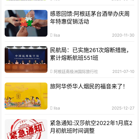
感恩回馈:阿根廷茅台酒举办庆周
年特惠促销活动
lisa
2020-11-30
民航局：已实施261次熔断措施，
累计熔断航班551班
阿根廷南极洲国际旅行社
2021-07-10
旅阿华侨华人烟民的福音来了！
lisa
2025-12-27
紧急通知:汉莎航空2022年1月底2
月初航班时间调整