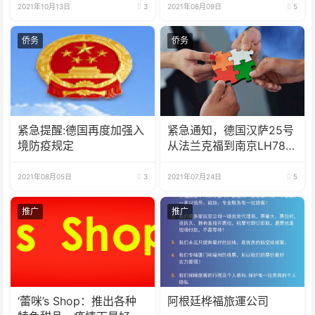
2021年10月13日
3
2021年08月09日
5
侨务
侨务
紧急提醒:德国再度加强入
紧急通知，德国汉萨25号
境防疫规定
从法兰克福到南京LH780
航班临时取消
2021年08月05日
3
2021年07月24日
5
推广
推广
‘蕾咪’s Shop：推出各种
阿根廷桦福旅運公司