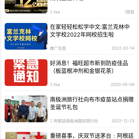
lisa
1周前
在家轻轻松松学中文:富兰克林中
文学校2022年网校招生啦
推广信息
2022-02-14
好消息！福旺超市新到防疫佳品
（板蓝根冲剂和金银花茶）
lisa
2020-05-09
南极洲旅行社向布市疫苗站点捐赠
圣诞节礼包
阿根廷南极洲国际旅行社
2022-12-23
重磅喜事，庆双节送茅台﹕阿根廷