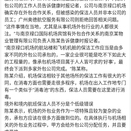
包公司的工作人员告诉健康时报记者，公司与南京禄口机场
确实存在外包合作关系，但被感染的保洁人员并非本公司的
员工；广州奥德航空服务有限公司则拒绝回答相关问题。
“这件事情在当地，尤其是从事机场外包行业的人都很关
注。”与南京禄口国际机场宾馆有外包合作关系的南京某物
业管理有限公司负责人陈某告诉健康时报记者。
“南京禄口机场的航站楼和飞机机舱的保洁工作应当是由多
家不同的外包公司承包的，一家企业很可能是吃不下如此大
的工程量的，像承包机场项目属于人人皆可求的‘好事’，最
终会下派到多家外包公司完成。”陈某称。
陈某介绍，机场保洁相较于其他场所的保洁工作有很大的不
同，在消毒方面也需要走很多程序，机场在出入工作地专门
有一个类似于“消毒池”的东西，保洁人员需要在这里进行消
毒。
境外和境内航班保洁人员不分是个低级错误
陈某表示，机场的外包业务作为一项特殊且较为复杂的业
务，承包方应该在很多方面做到位的。在具体执行与机场相
关的外包业务过程中，甲方会给外包公司分配任务，并且要