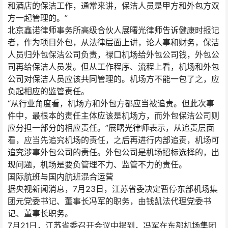
和酒店的保洁工作，通常来讲，保洁人员是甲方和外包方双
方一起管理的。”
北京鑫诺律师事务所高级合伙人展曙光律师告诉健康时报记
者，作为项目外包，从法律层面上讲，论人事和财务，保洁
人员归外包保洁公司负责，禄口机场给外包公司钱，外包公
司再给保洁人员发。但从工作程序、流程上看，机场和外包
公司对保洁人员应该共同管理的。机场方不能一包了之，应
负起相应的监管责任。
“从行业角度看，机场方和外包方都应当被追责。但此次事
件中，最根本的责任主体应该是机场方，而外包保洁公司则
应分担一部分的相应责任。”展曙光律师表示，从追责层面
看，应当先追究机场的责任，之后再进行内部追责，机场可
追究涉事外包公司的责任。外包公司是机场招标选择的，出
现问题，机场是要负管理不力、监管不力的责任。
国际航班与国内航班混合运营
据央视新闻消息，7月23日，江苏省委决定暂停东部机场集
团元党委书记、董事长冯军的职务，由钱凯法代理党委书
记、董事长职务。
7月21日，江苏省委召开会议中提到，冯军在东部机场集团