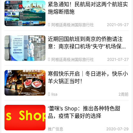
紧急通知！民航局对这两个航班实
施熔断措施
阿根廷南极洲国际旅行社
2021-05-27
近期回国航班到南京的侨胞请注
意：南京禄口机场“失守”机场保洁
外包，管理不规范，国际国内航班
阿根廷南极洲国际旅行社
2021-07-27
混合运营
寒假快乐开启｜冬日进补，快乐小
羊火锅正当时！
lisa
2周前
‘蕾咪’s Shop：推出各种特色甜
品，疫情下最好的选择
推广信息
2020-07-29