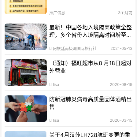
推广信息
3个月前
最新！中国各地入境隔离政策全整
理，多个省份入境隔离时间增至
28天！
阿根廷南极洲国际旅行社
2021-05-13
（通知）福旺超市从8 月18日起对
外营业
lisa
2020-08-19
防新冠肺炎病毒高质量固体酒精出
售
lisa
2020-03-15
关于4月汉莎LH728航班变更的重