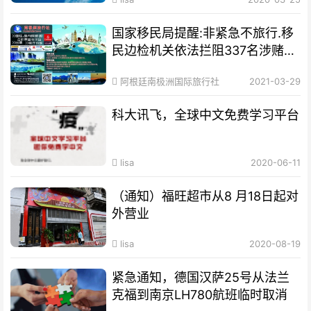
国家移民局提醒:非紧急不旅行.移
民边检机关依法拦阻337名涉赌涉
诈嫌疑人员出
阿根廷南极洲国际旅行社
2021-03-29
科大讯飞，全球中文免费学习平台
lisa
2020-06-11
（通知）福旺超市从8 月18日起对
外营业
lisa
2020-08-19
紧急通知，德国汉萨25号从法兰
克福到南京LH780航班临时取消