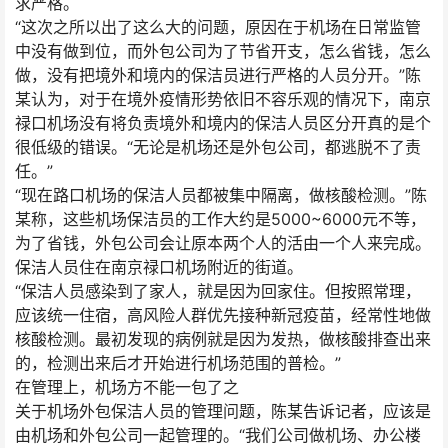
求严格。
“这次之所以出了这么大的问题，原因在于机场在日常监管
中没有做到位，而外包公司为了节省开支，怎么省钱，怎么
做，没有把境外和境内的保洁员进行严格的人员分开。”陈
某认为，对于在境外疫情形势依旧不容乐观的情况下，南京
禄口机场没有将负责境外和境内的保洁人员区分开真的是个
很低级的错误。“无论是机场还是外包公司，都逃脱不了责
任。”
“现在路口机场的保洁人员都被集中隔离，做核酸检测。”陈
某称，这些机场保洁员的工作大约是5000~6000元不等，
为了省钱，外包公司会让原本两个人的活由一个人来完成。
保洁人员住在南京禄口机场附近的街道。
“保洁人员感染到了家人，就是因为回家住。但按照常理，
应该统一住宿，高风险人群优先接种新冠疫苗，经常性地做
核酸检测。最初发现的病例就是因为发热，做核酸排查出来
的，检测出来后才开始进行机场范围的普检。”
在管理上，机场方不能一包了之
关于机场外包保洁人员的管理问题，陈某告诉记者，应该是
由机场和外包公司一起管理的。“我们公司做机场、办公楼