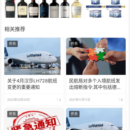
相关推荐
侨务
侨务
关于4月汉莎LH728航班
民航局对多个入境航班发
变更的重要通知
出熔断指令:其中包括德国
汉萨航空
2022年03月25日
2
2021年11月11日
6
侨务
侨务