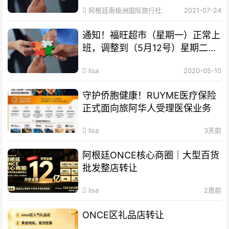
阿根廷南极洲国际旅行社
2021-07-24
通知！福旺超市（星期一）正常上
班，调整到（5月12号）星期二公
休，请新老客户互相转告
lisa
2020-05-10
守护侨胞健康！RUYME医疗保险
正式面向旅阿华人受理医保业务
lisa
3天前
阿根廷ONCE核心商圈｜大型百货
批发整店转让
lisa
2周前
ONCE区礼品店转让