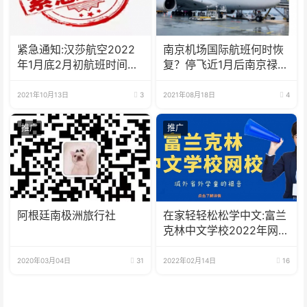
紧急通知:汉莎航空2022
南京机场国际航班何时恢
年1月底2月初航班时间调
复？停飞近1月后南京禄口
整
机场明日重启国内航班！
2021年10月13日
3
2021年08月18日
4
推广
推广
阿根廷南极洲旅行社
在家轻轻松松学中文:富兰
克林中文学校2022年网校
招生啦
2020年03月04日
31
2022年02月14日
16