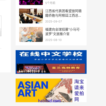
新春联谊活动成功举办
5个月前
江西省代表团看望旅阿赣
籍侨胞与阿根廷江西总商
会座谈
2025-09-07
福建向全球招募“小马可·
波罗”文旅推介官
2025-08-10