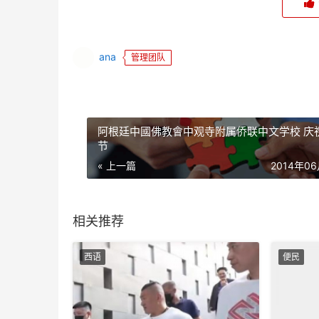
ana
管理团队
阿根廷中國佛教會中观寺附属侨联中文学校 庆
节
« 上一篇
2014年0
相关推荐
西语
便民