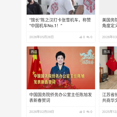
“馆长”陈之汉打卡张雪机车，称赞
美国务
“中国机车No.1！”
角度定
2026年05月26日
0
0
2026年0
西语
乐活
中国国务院侨务办公室主任陈旭发
江苏省
表新春贺词
共商华
2026年02月09日
0
0
2025年1