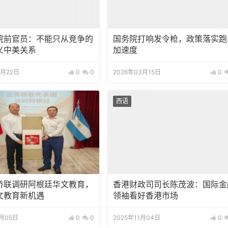
院前官员：不能只从竞争的
国务院打响发令枪，政策落实跑
义中美关系
加速度
3月22日
0
0
2026年03月15日
0
西语
侨联调研阿根廷华文教育，
香港财政司司长陈茂波：国际金
文教育新机遇
领袖看好香港市场
2月05日
0
0
2025年11月04日
0