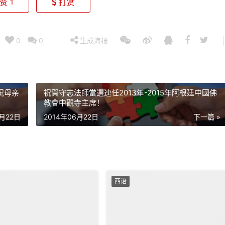
赞
打赏
1
0
0
生成海报
祝母亲
祝賀守志法師當選連任2013年-2015年阿根廷中國佛
教會中觀寺主席！
6月22日
2014年06月22日
下一篇 »
西语