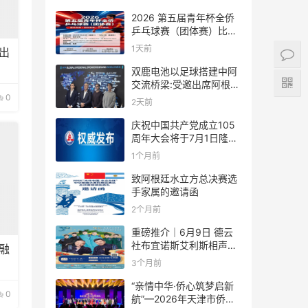
2026 第五届青年杯全侨
乒乓球赛（团体赛）比赛
规则
1天前
出
双鹿电池以足球搭建中阿
交流桥梁:受邀出席阿根廷
足协赞助商招待会！
0
2天前
庆祝中国共产党成立105
周年大会将于7月1日隆重
举行
1个月前
致阿根廷水立方总决赛选
手家属的邀请函
2个月前
重磅推介｜6月9日 德云
社布宜诺斯艾利斯相声专
融
场！国风曲艺邂逅南美风
3个月前
情，多元文化狂欢全城集
结！
“亲情中华·侨心筑梦启新
0
航”—2026年天津市侨界