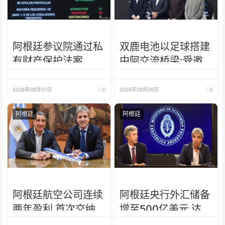
阿根廷参议院通过私
双鹿电池以足球搭建
有财产保护法案
中阿交流桥梁:受邀
出席阿根廷足协赞助
商招待会！
2026年08月07日
0
2026年08月06日
0
阿根廷
阿根廷
阿根廷航空公司连续
阿根廷央行外汇储备
两年盈利 首次交纳
增至500亿美元 达近
所得税
7年来最高水平