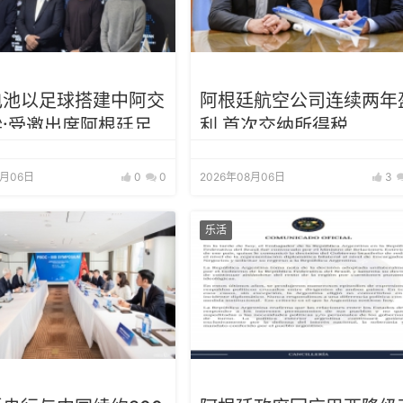
电池以足球搭建中阿交
阿根廷航空公司连续两年
:受邀出席阿根廷足
利 首次交纳所得税
助商招待会！
8月06日
0
0
2026年08月06日
3
乐活