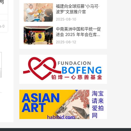
两
福建向全球招募“小马可·
形
波罗”文旅推介官
2025-08-10
0
中南美洲中国和平统一促
进会 2025 年年会在库拉
索圆满举行，共绘反“独”
2025-06-12
促统宏伟蓝图