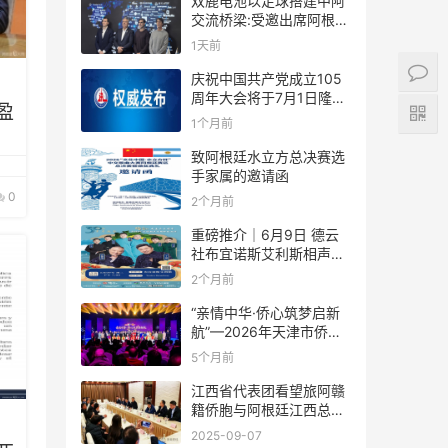
双鹿电池以足球搭建中阿
交流桥梁:受邀出席阿根廷
足协赞助商招待会！
1天前
庆祝中国共产党成立105
周年大会将于7月1日隆重
盈
举行
1个月前
致阿根廷水立方总决赛选
手家属的邀请函
0
2个月前
重磅推介｜6月9日 德云
社布宜诺斯艾利斯相声专
场！国风曲艺邂逅南美风
2个月前
情，多元文化狂欢全城集
结！
“亲情中华·侨心筑梦启新
航”—2026年天津市侨界
新春联谊活动成功举办
5个月前
江西省代表团看望旅阿赣
籍侨胞与阿根廷江西总商
会座谈
2025-09-07