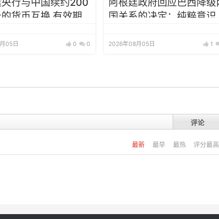
央行与中国续约200
阿根廷政府回应巴西降级
的货币互换 有效期
国关系的决定：纯粹意识
年
态问题
8月05日
0
0
2026年08月05日
1
评论
最新
最早
最热
评分最高