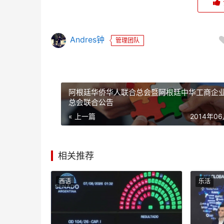
Andres钟
管理团队
阿根廷华侨华人联合总会暨阿根廷中华工商企
总会联合公告
« 上一篇
2014年0
相关推荐
西语
乐活