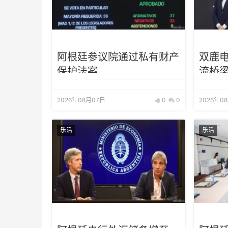
阿根廷参议院通过私有财产
双鹿
保护法案
流桥梁
协赞
2026年08月07日
0
0
2026年0
乐活
乐活