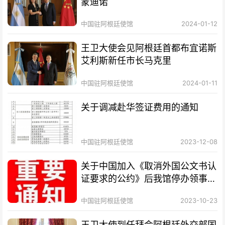
蒙迪诺
中国驻阿根廷使馆
2024-01-12
王卫大使会见阿根廷首都布宜诺斯
艾利斯新任市长马克里
中国驻阿根廷使馆
2024-01-11
关于调减赴华签证费用的通知
中国驻阿根廷使馆
2023-12-08
关于中国加入《取消外国公文书认
证要求的公约》后我馆停办领事认
证业务的通知
中国驻阿根廷使馆
2023-10-23
王卫大使到任拜会阿根廷外交部国