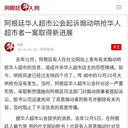
阿根廷华人超市公会起诉煽动哄抢华人
超市者一案取得新进展
cui
关注
2014-06-22
· 侨界新闻
去年12月，阿根廷有人在社交网站上发布有关煽动哄
阿根廷华人超市公会起诉煽动哄抢
抢华人超市的信息，造成许多华人超市店主的恐慌情绪。如
华人超市者一案取得新进
今，哄抢风波已经过去快四个月了，传 闻中的12月20号大
哄抢也没有发生。当时，阿根廷华人超市公会针对这一严重
形势，采取断然措施向阿根廷司法部门对煽动闹事者提起诉
讼，脸书公司迅速关闭 了恶意煽动者的账号并删除有关内
容，及时阻止了不法信息的恶意传播。
据华人超市公会提供的消息，去年12月5日，在阿根
廷人最为常 用的社交网站脸书上出现有人恶意煽动针对华