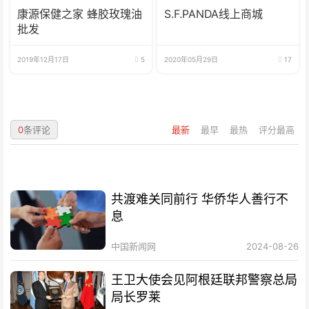
康源保健之家 蜂胶玫瑰油
S.F.PANDA线上商城
批发
2019年12月17日
5
2020年05月29日
17
0
条评论
最新
最早
最热
评分最高
共渡难关同前行 华侨华人善行不
息
中国新闻网
2024-08-26
王卫大使会见阿根廷联邦警察总局
局长罗莱