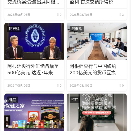
交流桥梁:受邀出席阿根廷
盈利 首次交纳所得税
足协赞助商招待会！
2026年08月06日
0
2026年08月06日
3
阿根廷
阿根廷
阿根廷央行外汇储备增至
阿根廷央行与中国续约
500亿美元 达近7年来最
200亿美元的货币互换 有
高水平
效期增至5年
2026年08月06日
0
2026年08月05日
0
推广
推广