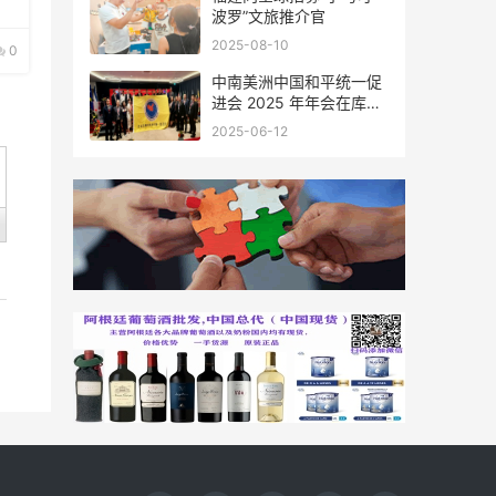
波罗”文旅推介官
2025-08-10
0
中南美洲中国和平统一促
进会 2025 年年会在库拉
索圆满举行，共绘反“独”
2025-06-12
促统宏伟蓝图