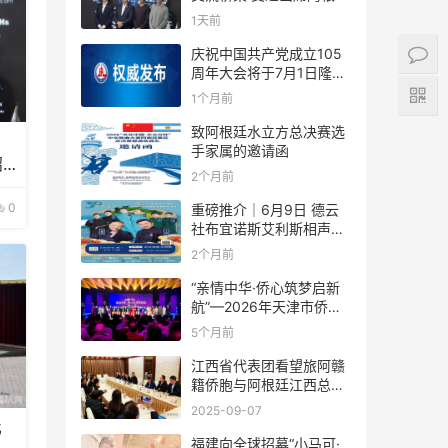
足协赞助商招待会！
1天前
庆祝中国共产党成立105
周年大会将于7月1日隆重
举行
1个月前
致阿根廷水立方总决赛选
手家属的邀请函
招
2个月前
0
重磅推介｜6月9日 德云
社布宜诺斯艾利斯相声专
场！国风曲艺邂逅南美风
2个月前
情，多元文化狂欢全城集
结！
“亲情中华·侨心筑梦启新
航”—2026年天津市侨界
新春联谊活动成功举办
5个月前
江西省代表团看望旅阿赣
籍侨胞与阿根廷江西总商
会座谈
2025-09-07
比
福建向全球招募“小马可·