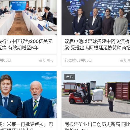
央行与中国续约200亿美元
双鹿电池以足球搭建中阿交流桥
互换 有效期增至5年
梁:受邀出席阿根廷足协赞助商
待会！
8月05日
0
0
2026年08月05日
0
乐活
突：米莱一再批评卢拉，巴
阿根廷矿业出口创历史新高 同