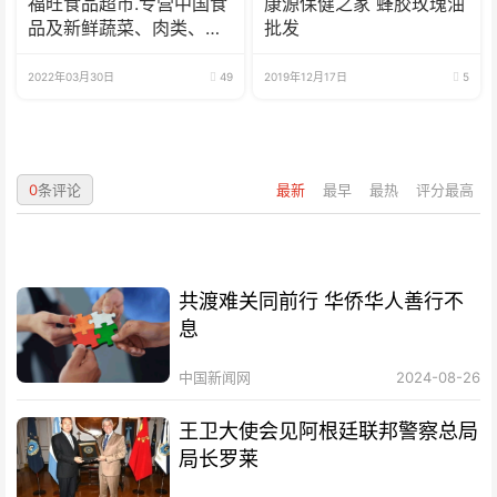
福旺食品超市.专营中国食
康源保健之家 蜂胶玫瑰油
品及新鲜蔬菜、肉类、
批发
鱼、海鲜
2022年03月30日
49
2019年12月17日
5
0
条评论
最新
最早
最热
评分最高
共渡难关同前行 华侨华人善行不
息
中国新闻网
2024-08-26
王卫大使会见阿根廷联邦警察总局
局长罗莱