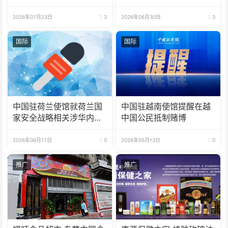
比赛获奖名单揭晓及颁奖
(籍)国”征文比赛的通知
典礼暨分享会通知
2026年07月23日
3
2026年06月30日
3
国际
国际
中国驻荷兰使馆就荷兰国
中国驻越南使馆提醒在越
家安全战略相关涉华内容
中国公民抵制赌博
表明严正立场
2026年06月17日
0
2026年05月13日
0
推广
推广