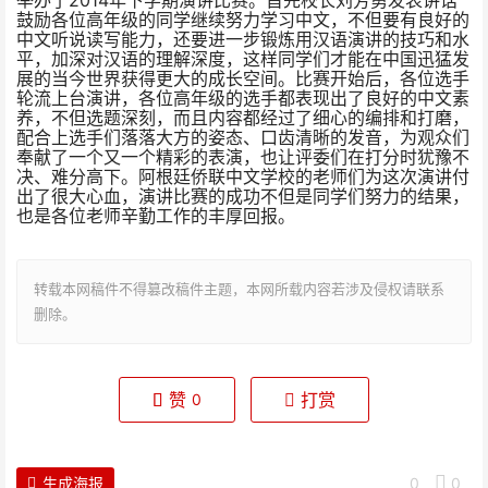
2014
举办了
年下学期演讲比赛。首先校长刘芳勇发表讲话
鼓励各位高年级的同学继续努力学习中文，不但要有良好的
中文听说读写能力，还要进一步锻炼用汉语演讲的技巧和水
平，加深对汉语的理解深度，这样同学们才能在中国迅猛发
展的当今世界获得更大的成长空间。比赛开始后，各位选手
轮流上台演讲，各位高年级的选手都表现出了良好的中文素
养，不但选题深刻，而且内容都经过了细心的编排和打磨，
配合上选手们落落大方的姿态、口齿清晰的发音，为观众们
奉献了一个又一个精彩的表演，也让评委们在打分时犹豫不
决、难分高下。阿根廷侨联中文学校的老师们为这次演讲付
出了很大心血，演讲比赛的成功不但是同学们努力的结果，
也是各位老师辛勤工作的丰厚回报。
转载本网稿件不得篡改稿件主题，本网所载内容若涉及侵权请联系
删除。
赞
打赏
0
生成海报
0
0