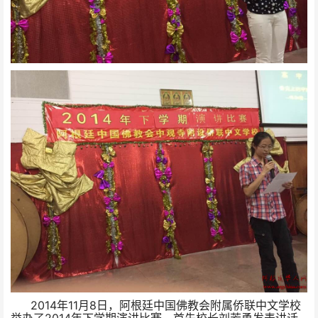
2014
11
8
年
月
日，阿根廷中国佛教会附属侨联中文学校