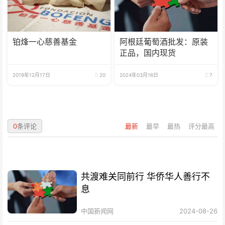
铂烽一心慈善基金
阿根廷葡萄酒批发：原装
正品，国内现货
2019年12月17日
20
2024年03月16日
7
0
条评论
最新
最早
最热
评分最高
共渡难关同前行 华侨华人善行不
息
中国新闻网
2024-08-26