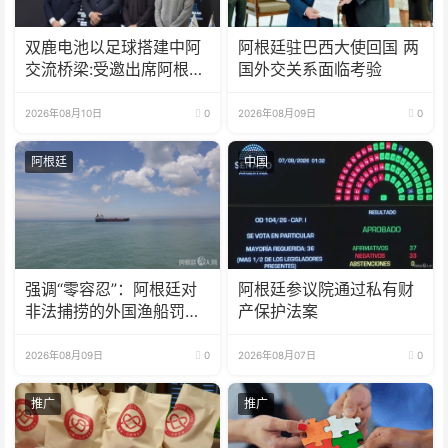
双鹿电池以足球搭建中阿
阿根廷驻巴西大使回国 两
交流桥梁:受邀出席阿根廷
国外交关系面临考验
足协赞助商招待会！
2026年08月10日
0
2026年08月09日
0
阿根廷
中国
强调“零容忍”：阿根廷对
阿根廷参议院通过私有财
非法捕捞的外国渔船罚款
产保护法案
18亿比索
2026年08月09日
0
2026年08月07日
0
推广
推广