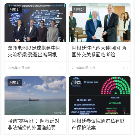
阿根廷
阿根廷
双鹿电池以足球搭建中阿
阿根廷驻巴西大使回国 两
交流桥梁:受邀出席阿根廷
国外交关系面临考验
足协赞助商招待会！
2026年08月10日
0
2026年08月09日
0
阿根廷
中国
强调“零容忍”：阿根廷对
阿根廷参议院通过私有财
非法捕捞的外国渔船罚款
产保护法案
18亿比索