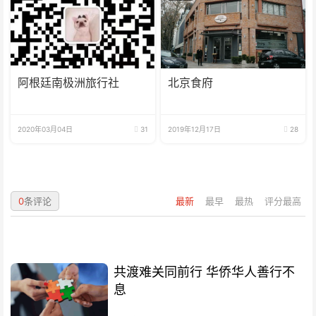
阿根廷南极洲旅行社
北京食府
2020年03月04日
31
2019年12月17日
28
0
条评论
最新
最早
最热
评分最高
共渡难关同前行 华侨华人善行不
息