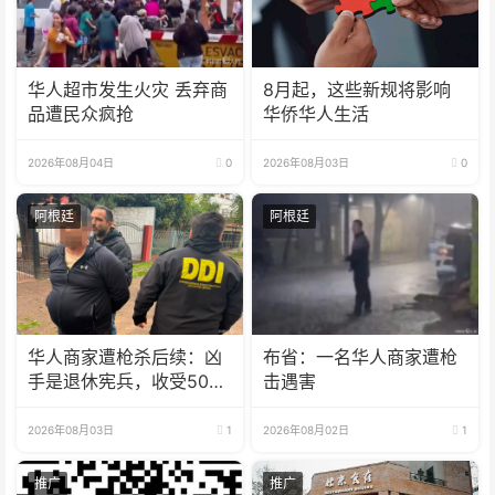
华人超市发生火灾 丢弃商
8月起，这些新规将影响
品遭民众疯抢
华侨华人生活
2026年08月04日
0
2026年08月03日
0
阿根廷
阿根廷
华人商家遭枪杀后续：凶
布省：一名华人商家遭枪
手是退休宪兵，收受5000
击遇害
美元
2026年08月03日
1
2026年08月02日
1
推广
推广