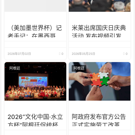
（美加墨世界杯）记
米莱出席国庆日庆典
者手记：在墨西哥
活动 发布视频引发
城，足球是一场庆典
争议
2026年07月02日
0
2026年05月25日
0
阿根廷
阿根廷
2026“文化中国·水立
阿政府发布官方公告
方杯”阿根廷促统杯
正式实施劳工改革法
财务公告暨赛事说明
案