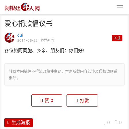
爱心捐款倡议书
cui
关注
2014-06-22
· 侨界新闻
各位旅阿同胞、乡亲、朋友们：你们好!
爱心捐款倡议书
转载本网稿件不得篡改稿件主题，本网所载内容若涉及侵权请联系
删除。
赞
打赏
0
生成海报
0
0