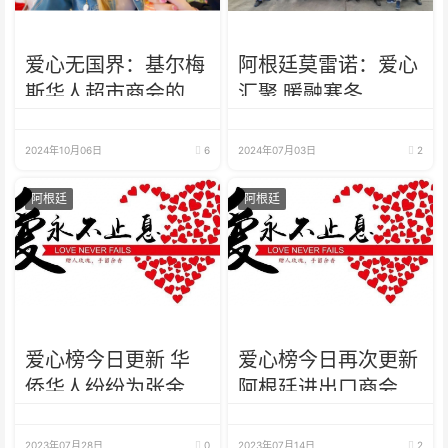
爱心无国界：基尔梅
阿根廷莫雷诺：爱心
斯华人超市商会的慷
汇聚 暖融寒冬
慨义举与社会责任担
当
2024年10月06日
6
2024年07月03日
2
阿根廷
阿根廷
爱心榜今日更新 华
爱心榜今日再次更新
侨华人纷纷为张金鑫
阿根廷进出口商会为
女士捐款
张金鑫女士捐募善款
2023年07月28日
0
2023年07月14日
2