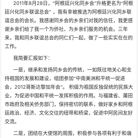
2011
8
28
年
月
日，“阿根廷兴化同乡会”升格更名为“阿根
廷兴化同乡联谊总会”
，我有幸被推选为阿根廷兴化同乡联
谊总会的会长。我感谢同乡会的乡亲们对我的信任，我更感
谢乡亲们给了我一个为侨社、为乡亲们服务的机会。三年
来，我和同乡联谊总会的同仁们一起，做了一些实实在在的
工作。
我简要汇报如下：
一是，继承和发扬同乡会的传统，一如既往地关心和支
持祖国的发展和建设，组团参加“中南美洲和平统一促进
2012
会，
哥斯达黎加年会”。
积级为祖国反独促统的民族大
业，为促进中国和平统一发挥积极的作用。与福建省、莆田
市政府及相关侨务部门，保持密切的联系，做好家乡和阿根
廷政治、经济、文化交往的纽带和桥梁，促进中阿民间友好
交流。
二是，团结在大使馆的周围，积极参与各项有利于和谐