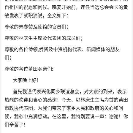
自祖国的祝愿和问候。
晚宴开始前，连任当选总会会长的黄
敏发表了就职演说，全文如下：
尊敬的朱参赞及使馆的官员们；
尊敬的林庆生主席及代表团的成员们；
,
尊敬的各位侨领
侨贤及中资机构代表、新闻媒体的朋友
们；
:
尊敬的各位莆田乡亲们
大家晚上好！
首先我谨代表兴化同乡联谊总会，对大家的到来，表示
热烈的欢迎和衷心的感谢！今天，以林庆生主席为首的莆田
市政协代表团，为我们带来了家乡人民和政府的关心和问
候，我心中充满感动。在这里，我特别要说一声：谢谢！你
们辛苦了！