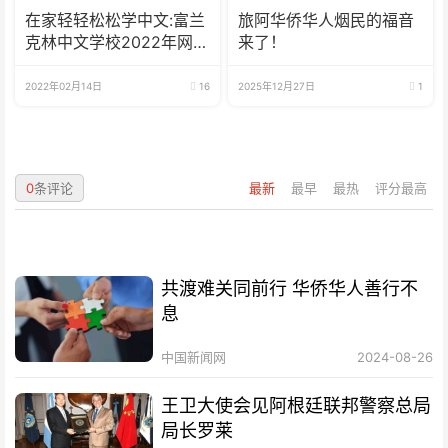
在家轻轻松松学中文:富兰
旅阿华侨华人烟民的福音
克林中文学校2022年网校
来了！
招生啦
2022年02月14日
16
2025年12月27日
1
0
条评论
最新
最早
最热
评分最高
共渡难关同前行 华侨华人善行不
息
中国新闻网
2024-08-26
王卫大使会见阿根廷联邦警察总局
局长罗莱