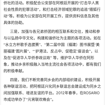
侨社的活动。积极配合公安部在阿根廷开展的“打击华人黑
社会性质的犯罪活动”，和打击经济领域犯罪的追逃“猎狐行
动”等。积极为公安部在阿开展工作，提供资料信息及其他
具体的协助。
三是，加强与各兄弟侨团的相互联系和交往，推动和参
与以弘扬中华文化，构建和谐侨社为主题的各项活动。如在
“水立方杯歌手选拔赛”、“第二届中国（福建）图书展暨‘美
丽福建’图片展”、“‘护港法、反占中、促稳定’座谈会”，以
及在“促进华人华侨参政议政”
等，维护华人华侨在阿形
象，推动乡亲积极融入当地主流社会各项活动中，都有我们
的积极奉献。
四是，我们不断完善同乡会的内部组织建设，积极开展
各种联谊活动，把阿根廷兴化同乡联谊总会建设成为同乡之
2012
ROSARIO
间加强联系、增进友谊的平台。
年春季，在
市成功举办了“元宵联欢晚会”。