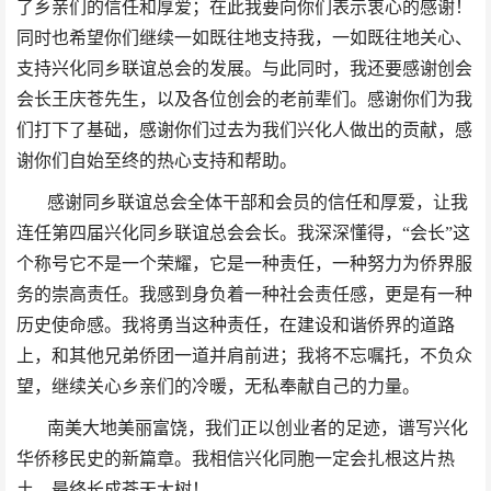
了乡亲们的信任和厚爱；在此我要向你们表示衷心的感谢！
同时也希望你们继续一如既往地支持我，一如既往地关心、
支持兴化同乡联谊总会的发展。与此同时，我还要感谢创会
会长王庆苍先生，以及各位创会的老前辈们。感谢你们为我
们打下了基础，感谢你们过去为我们兴化人做出的贡献，感
谢你们自始至终的热心支持和帮助。
感谢同乡联谊总会全体干部和会员的信任和厚爱，让我
连任第四届兴化同乡联谊总会会长。我深深懂得，“会长”这
个称号它不是一个荣耀，它是一种责任，一种努力为侨界服
务的崇高责任。我感到身负着一种社会责任感，更是有一种
历史使命感。我将勇当这种责任，在建设和谐侨界的道路
上，和其他兄弟侨团一道并肩前进；我将不忘嘱托，不负众
望，继续关心乡亲们的冷暖，无私奉献自己的力量。
南美大地美丽富饶，我们正以创业者的足迹，谱写兴化
华侨移民史的新篇章。我相信兴化同胞一定会扎根这片热
土，最终长成苍天大树！