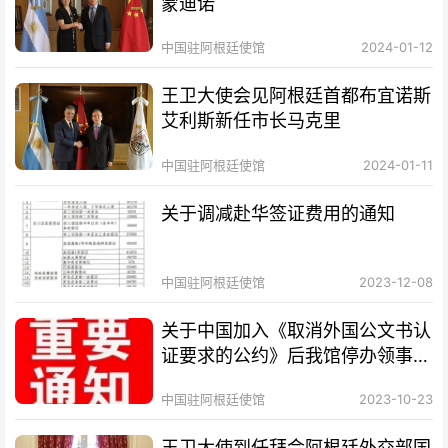
蒙迪诺
中国驻阿根廷使馆
2024-01-12
王卫大使会见阿根廷首都布宜诺斯
艾利斯新任市长马克里
中国驻阿根廷使馆
2024-01-11
关于调减赴华签证费用的通知
中国驻阿根廷使馆
2023-12-08
关于中国加入《取消外国公文书认
证要求的公约》后我馆停办领事认
证业务的通知
中国驻阿根廷使馆
2023-10-23
王卫大使到任拜会阿根廷外交部国