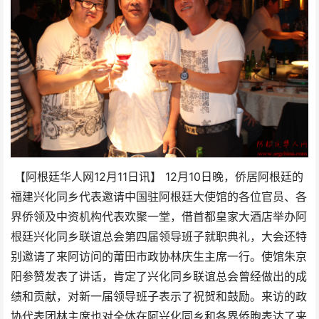
12
11
12
10
【阿根廷华人网
月
日讯】
月
日晚，侨居阿根廷的
福建兴化同乡代表邀请中国驻阿根廷大使馆的各位官员、各
界侨领及中资机构代表欢聚一堂，借首都皇家大酒店举办阿
根廷兴化同乡联谊总会第四届领导班子就职典礼，大会还特
别邀请了来阿访问的莆田市政协林庆生主席一行。使馆朱京
阳参赞发表了讲话，肯定了兴化同乡联谊总会曾经做出的成
绩和贡献，对新一届领导班子表示了祝贺和鼓励。来访的政
协代表团林主席也对全体在阿兴化同乡和各界侨胞表达了来