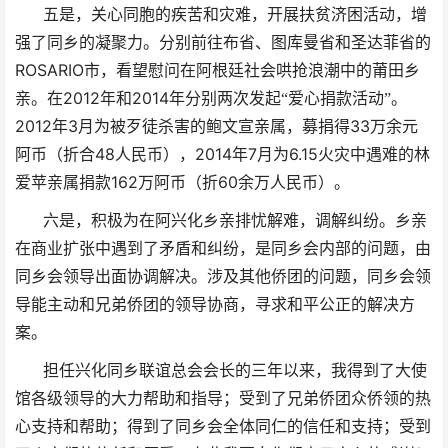
五是，关心同胞的疾苦和灾难，开展扶贫济困活动，增
强了同乡的凝聚力。分别前往布省、图库曼省和圣达菲省的
ROSARIO
市，看望慰问在阿根廷社会哄抢浪潮中的莆田乡
2012
2014
亲。在
年和
年分别两次发起“爱心捐款活动”。
2012
3
33
年
月为被歹徒杀害的鲍文宣亲属，募捐得
万余元
48
2014
7
6.15
阿币（折合
人民币），
年
月为
火灾中遇难的林
162
60
爱苹亲属捐款
万阿币（折
余万人民币）。
六是，积极为在阿兴化乡亲排忧解难，调解纠纷。乡亲
在商业扩张中遇到了矛盾和纠纷，是同乡会内部的问题，由
同乡会领导出面协调解决。涉及其他侨团的问题，同乡会领
导能主动和兄弟侨团的领导协商，寻求和平公正的解决方
案。
担任兴化同乡联谊总会会长的三年以来，我得到了大使
馆各级领导的大力帮助和指导；受到了兄弟侨团众侨领的热
心支持和帮助；得到了同乡会全体同仁的信任和支持；受到