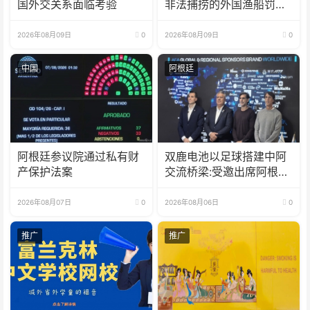
国外交关系面临考验
非法捕捞的外国渔船罚款
18亿比索
2026年08月09日
0
2026年08月09日
0
中国
阿根廷
阿根廷参议院通过私有财
双鹿电池以足球搭建中阿
产保护法案
交流桥梁:受邀出席阿根廷
足协赞助商招待会！
2026年08月07日
0
2026年08月06日
0
推广
推广