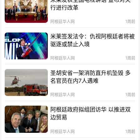
行进行改革
阿根廷华人网
1周前
米莱签发法令：仇视阿根廷者将被
驱逐或禁止入境
阿根廷华人网
1周前
圣胡安省一架消防直升机坠毁 多
名官员在内7人遇难
阿根廷华人网
1周前
阿根廷政府拟组团访华 以推进双
边贸易
阿根廷华人网
1周前