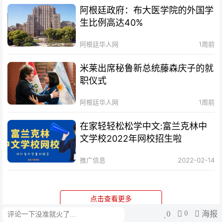
阿根廷政府：布大医学院的外国学
生比例高达40%
阿根廷华人网
1周前
米莱出席秘鲁新总统藤森庆子的就
职仪式
阿根廷华人网
1周前
在家轻轻松松学中文:富兰克林中
文学校2022年网校招生啦
推广信息
2022-02-14
点击查看更多
0
0
海报
评论