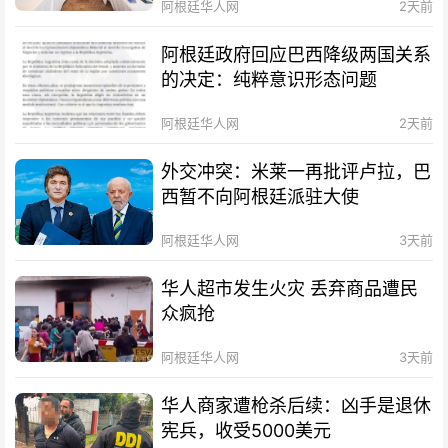
阿根廷华人网
2天前
阿根廷政府回应巴西降级两国关系
的决定：纯粹意识形态问题
阿根廷华人网
2天前
外交冲突：米莱一再批评卢拉，巴
西暂不向阿根廷派驻大使
阿根廷华人网
3天前
华人超市发生火灾 丢弃商品遭民
众疯抢
阿根廷华人网
3天前
华人商家遭枪杀后续：凶手是退休
宪兵，收受5000美元