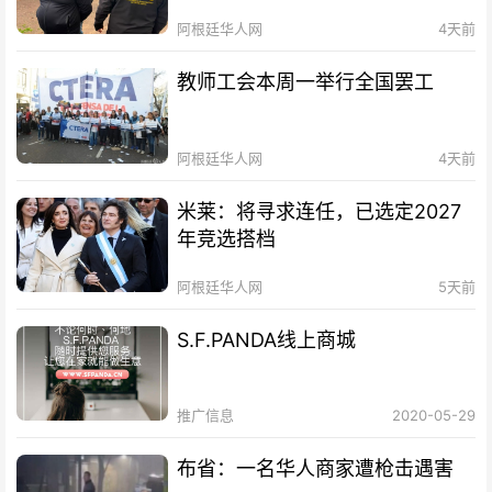
阿根廷华人网
4天前
教师工会本周一举行全国罢工
阿根廷华人网
4天前
米莱：将寻求连任，已选定2027
年竞选搭档
阿根廷华人网
5天前
S.F.PANDA线上商城
推广信息
2020-05-29
布省：一名华人商家遭枪击遇害