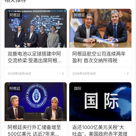
阿根廷
阿根廷
双鹿电池以足球搭建中阿
阿根廷航空公司连续两年
交流桥梁:受邀出席阿根廷
盈利 首次交纳所得税
足协赞助商招待会！
2026年08月06日
0
2026年08月06日
3
阿根廷
国际
阿根廷央行外汇储备增至
返还1000亿美元关税“大
500亿美元 达近7年来最
吐血”，美国政府赤字激增