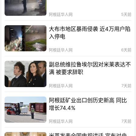
阿根廷华人网
5天前
大布市地区暴雨侵袭 近4万用户陷
入停电
阿根廷华人网
6天前
副总统维拉鲁埃尔因对米莱表达不
满 被要求辞职
阿根廷华人网
7天前
阿根廷矿业出口创历史新高 同比
增长74.4%
阿根廷华人网
7天前
米莱发表全国电视讲话 宣布对央