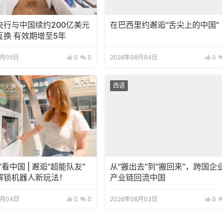
央行与中国续约200亿美元
在巴西里约邂逅“舌尖上的中国”
互换 有效期增至5年
8月05日
0
0
2026年08月04日
0
西语
”看中国 | 邂逅“超能队友”
从“搬出去”到“搬回来”，跨国企
解锁机器人新玩法！
产业链回流中国
8月04日
0
0
2026年08月03日
0