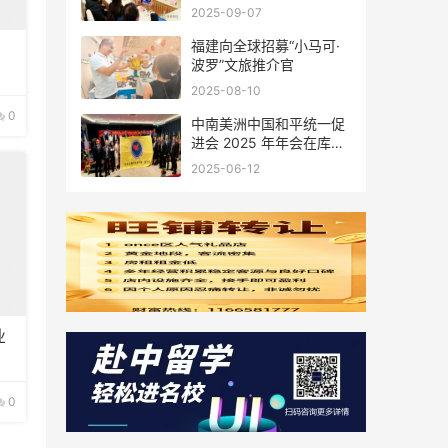
会座谈
2025-09-07
福建向全球招募“小马可·
波罗”文旅推介官
2025-08-10
0
中南美洲中国和平统一促
进会 2025 年年会在库拉
索圆满举行，共绘反“独”
2025-06-12
促统宏伟蓝图
业
0