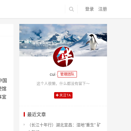
登录
注册
cui
管理团队
中国
这个人很懒，什么都没有留下～
使馆
关注TA
事宜
最近文章
（长江十年行）湖北宜昌：湿地“重生” 矿