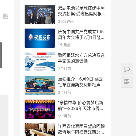
双鹿电池以足球搭建中阿
交流桥梁:受邀出席阿根廷
足协赞助商招待会！
30分钟前
庆祝中国共产党成立105
周年大会将于7月1日隆重
举行
1个月前
致阿根廷水立方总决赛选
手家属的邀请函
2个月前
重磅推介｜6月9日 德云
社布宜诺斯艾利斯相声专
场！国风曲艺邂逅南美风
2个月前
情，多元文化狂欢全城集
结！
“亲情中华·侨心筑梦启新
航”—2026年天津市侨界
新春联谊活动成功举办
5个月前
江西省代表团看望旅阿赣
籍侨胞与阿根廷江西总商