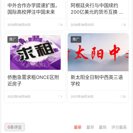
中外合作办学提速扩围，
阿根廷央行与中国续约
国际高校押注中国未来
200亿美元的货币互换 有
效期增至5年
2026年08月05日
0
2026年08月05日
0
推广
推广
侨胞急需求租ONCE区附
新太阳全日制中西英三语
近房子
学校
2022年04月06日
1
2021年06月30日
10
0
条评论
最新
最早
最热
评分最高