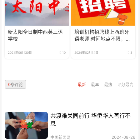
新太阳全日制中西英三语
培训机构招聘线上西班牙
学校
语老师:时间地点不限，可
兼职可全职
2021年06月30日
10
2024年02月14日
3
0
条评论
最新
最早
最热
评分最高
共渡难关同前行 华侨华人善行不
息
中国新闻网
2024-08-26