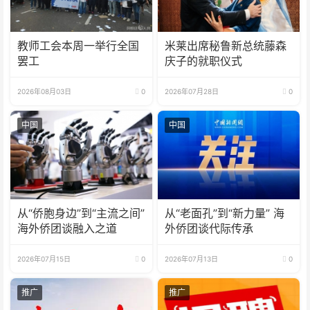
教师工会本周一举行全国
米莱出席秘鲁新总统藤森
罢工
庆子的就职仪式
2026年08月03日
0
2026年07月28日
0
中国
中国
从“侨胞身边”到“主流之间”
从“老面孔”到“新力量” 海
海外侨团谈融入之道
外侨团谈代际传承
2026年07月15日
0
2026年07月13日
0
推广
推广