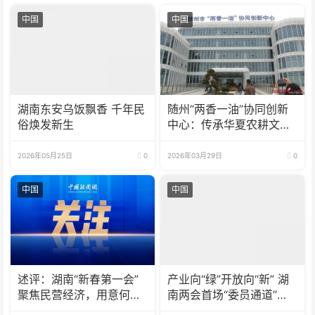
中国
中国
湖南东安乌饭飘香 千年民
随州“两香一油”协同创新
俗焕发新生
中心：传承华夏农耕文
明，打造新时代鱼米之乡
2026年05月25日
0
2026年03月29日
0
中国
中国
述评：湖南“新春第一会”
产业向“绿”开放向“新” 湖
聚焦民营经济，用意何
南两会首场“委员通道”传
在？
递发展信心