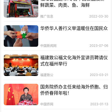
鲜蔬菜、肉类、鱼、海鲜
推广信息
2022-03-30
华侨华人善行义举温暖住在国民众
中国新闻网
2023-07-06
福建致公福文化海外宣讲员聘请仪
式在福州举行
福建致公
2023-03-21
国务院侨办主任来给海外侨胞、归
侨侨眷拜年啦！
中国侨网
2023-01-13