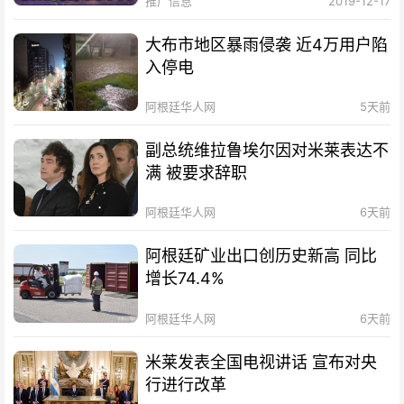
推广信息
2019-12-17
大布市地区暴雨侵袭 近4万用户陷
入停电
阿根廷华人网
5天前
副总统维拉鲁埃尔因对米莱表达不
满 被要求辞职
阿根廷华人网
6天前
阿根廷矿业出口创历史新高 同比
增长74.4%
阿根廷华人网
6天前
米莱发表全国电视讲话 宣布对央
行进行改革