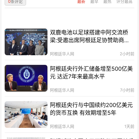
0
条评论
最新
最早
最热
评分最高
双鹿电池以足球搭建中阿交流桥
梁:受邀出席阿根廷足协赞助商招
待会！
阿根廷华人网
2小时前
阿根廷央行外汇储备增至500亿美
元 达近7年来最高水平
阿根廷华人网
7小时前
阿根廷央行与中国续约200亿美元
的货币互换 有效期增至5年
阿根廷华人网
1天前