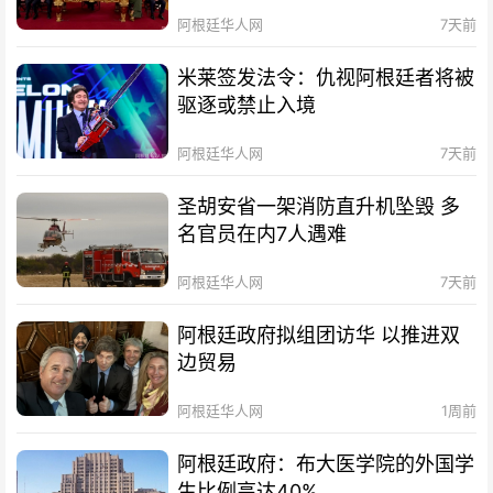
阿根廷华人网
7天前
米莱签发法令：仇视阿根廷者将被
驱逐或禁止入境
阿根廷华人网
7天前
圣胡安省一架消防直升机坠毁 多
名官员在内7人遇难
阿根廷华人网
7天前
阿根廷政府拟组团访华 以推进双
边贸易
阿根廷华人网
1周前
阿根廷政府：布大医学院的外国学
生比例高达40%