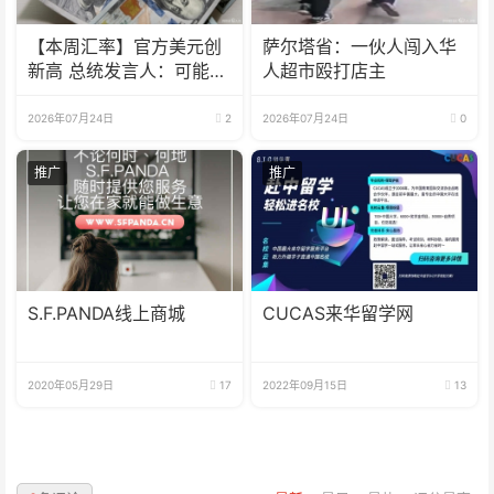
【本周汇率】官方美元创
萨尔塔省：一伙人闯入华
新高 总统发言人：可能会
人超市殴打店主
到1800
2026年07月24日
2
2026年07月24日
0
推广
推广
S.F.PANDA线上商城
CUCAS来华留学网
2020年05月29日
17
2022年09月15日
13