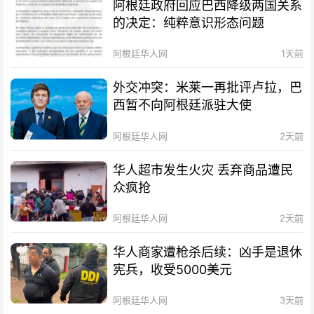
阿根廷政府回应巴西降级两国关系
的决定：纯粹意识形态问题
阿根廷华人网
1天前
外交冲突：米莱一再批评卢拉，巴
西暂不向阿根廷派驻大使
阿根廷华人网
2天前
华人超市发生火灾 丢弃商品遭民
众疯抢
阿根廷华人网
2天前
华人商家遭枪杀后续：凶手是退休
宪兵，收受5000美元
阿根廷华人网
3天前