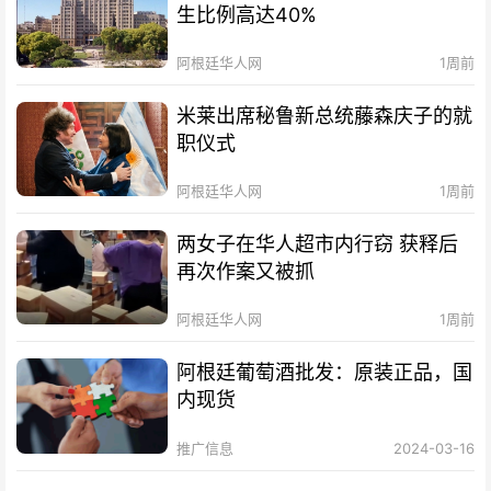
生比例高达40%
阿根廷华人网
1周前
米莱出席秘鲁新总统藤森庆子的就
职仪式
阿根廷华人网
1周前
两女子在华人超市内行窃 获释后
再次作案又被抓
阿根廷华人网
1周前
阿根廷葡萄酒批发：原装正品，国
内现货
推广信息
2024-03-16