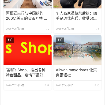
阿根廷央行与中国续约
华人商家遭枪杀后续：凶
200亿美元的货币互换 有
手是退休宪兵，收受5000
效期增至5年
美元
2026年08月05日
0
2026年08月03日
1
推广
推广
‘蕾咪’s Shop：推出各种
Aliwan mayoristas 让买
特色甜品，疫情下最好的
卖更轻松
选择
2020年07月29日
17
2022年04月11日
10