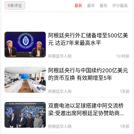
0
条评论
最新
最早
最热
评分最高
阿根廷央行外汇储备增至500亿美
元 达近7年来最高水平
阿根廷华人网
1小时前
阿根廷央行与中国续约200亿美元
的货币互换 有效期增至5年
阿根廷华人网
1天前
双鹿电池以足球搭建中阿交流桥
梁:受邀出席阿根廷足协赞助商招
待会！
阿根廷华人网
1天前