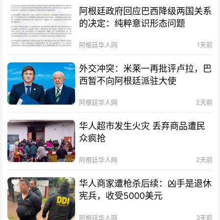
阿根廷政府回应巴西降级两国关系
的决定：纯粹意识形态问题
阿根廷华人网
1天前
外交冲突：米莱一再批评卢拉，巴
西暂不向阿根廷派驻大使
阿根廷华人网
2天前
华人超市发生火灾 丢弃商品遭民
众疯抢
阿根廷华人网
2天前
华人商家遭枪杀后续：凶手是退休
宪兵，收受5000美元
阿根廷华人网
3天前