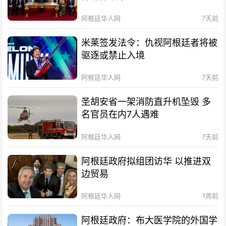
阿根廷华人网
7天前
米莱签发法令：仇视阿根廷者将被
驱逐或禁止入境
阿根廷华人网
7天前
圣胡安省一架消防直升机坠毁 多
名官员在内7人遇难
阿根廷华人网
7天前
阿根廷政府拟组团访华 以推进双
边贸易
阿根廷华人网
1周前
阿根廷政府：布大医学院的外国学