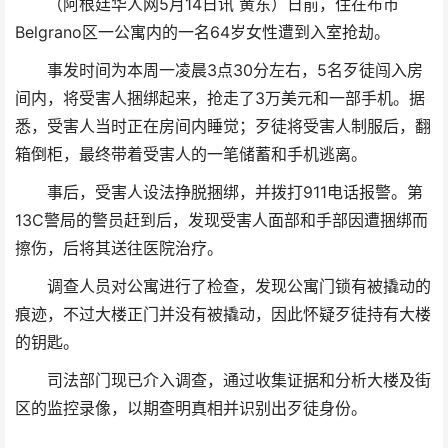
（阿根廷华人网5月14日讯 黄东）日前，住在布市
Belgrano区一公寓内的一名64岁女性遭到入室抢劫。
事发时间为本周一凌晨3点30分左右，5名歹徒闯入房
间内，将受害人捆绑起来，抢走了3万美元和一部手机。据
悉，受害人当时正在房间内睡觉；歹徒将受害人制服后，翻
箱倒柜，最终带着受害人的一笔储蓄和手机逃离。
事后，受害人设法挣脱捆绑，并拨打911电话报警。第
13C警局的警员赶到后，发现受害人面部和手部因遭捆绑而
擦伤，后将其送往医院治疗。
调查人员对公寓进行了检查，发现公寓门锁有被撬动的
痕迹，不过大楼正门并没有被撬动，因此怀疑歹徒持有大楼
的钥匙。
司法部门现已介入调查，通过收集证据和分析大楼及街
区的监控录像，以期查明真相并识别出歹徒身份。