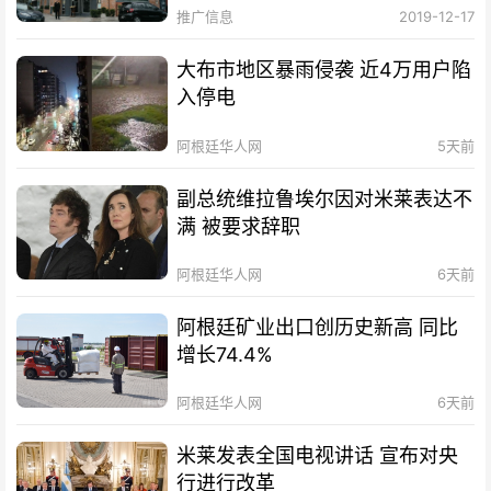
推广信息
2019-12-17
大布市地区暴雨侵袭 近4万用户陷
入停电
阿根廷华人网
5天前
副总统维拉鲁埃尔因对米莱表达不
满 被要求辞职
阿根廷华人网
6天前
阿根廷矿业出口创历史新高 同比
增长74.4%
阿根廷华人网
6天前
米莱发表全国电视讲话 宣布对央
行进行改革