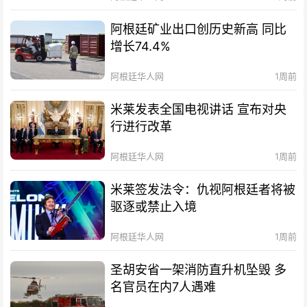
阿根廷矿业出口创历史新高 同比
增长74.4%
阿根廷华人网
1周前
米莱发表全国电视讲话 宣布对央
行进行改革
阿根廷华人网
1周前
米莱签发法令：仇视阿根廷者将被
驱逐或禁止入境
阿根廷华人网
1周前
圣胡安省一架消防直升机坠毁 多
名官员在内7人遇难