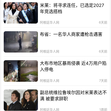
米莱：将寻求连任，已选定2027
年竞选搭档
阿根廷华人网
6天前
布省：一名华人商家遭枪击遇害
阿根廷华人网
6天前
大布市地区暴雨侵袭 近4万用户陷
入停电
阿根廷华人网
7天前
副总统维拉鲁埃尔因对米莱表达不
满 被要求辞职
阿根廷华人网
1周前