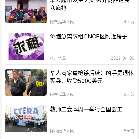
华人超市发生火灾 丢弃商品遭民
众疯抢
阿根廷华人网
4天前
侨胞急需求租ONCE区附近房子
推广信息
2022-04-06
华人商家遭枪杀后续：凶手是退休
宪兵，收受5000美元
阿根廷华人网
5天前
教师工会本周一举行全国罢工
阿根廷华人网
5天前