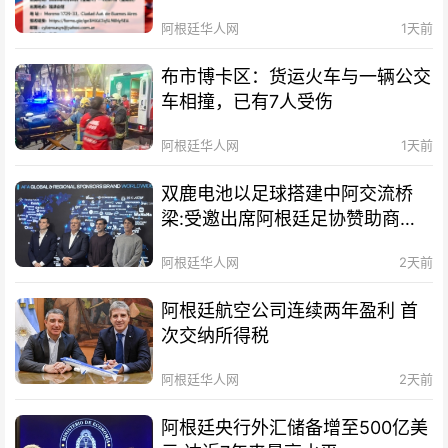
阿根廷华人网
1天前
布市博卡区：货运火车与一辆公交
车相撞，已有7人受伤
阿根廷华人网
1天前
双鹿电池以足球搭建中阿交流桥
梁:受邀出席阿根廷足协赞助商招
待会！
阿根廷华人网
2天前
阿根廷航空公司连续两年盈利 首
次交纳所得税
阿根廷华人网
2天前
阿根廷央行外汇储备增至500亿美