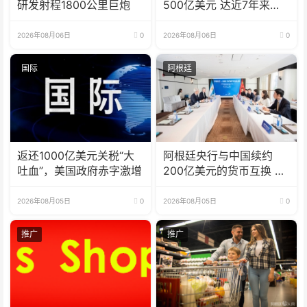
研发射程1800公里巨炮
500亿美元 达近7年来最
高水平
2026年08月06日
0
2026年08月06日
0
国际
阿根廷
返还1000亿美元关税“大
阿根廷央行与中国续约
吐血”，美国政府赤字激增
200亿美元的货币互换 有
效期增至5年
2026年08月05日
0
2026年08月05日
0
推广
推广