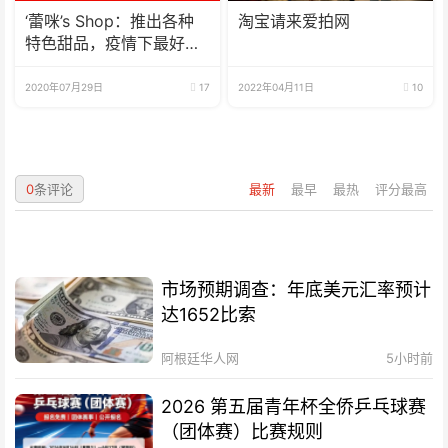
‘蕾咪’s Shop：推出各种
淘宝请来爱拍网
特色甜品，疫情下最好的
选择
2020年07月29日
17
2022年04月11日
10
0
条评论
最新
最早
最热
评分最高
市场预期调查：年底美元汇率预计
达1652比索
阿根廷华人网
5小时前
2026 第五届青年杯全侨乒乓球赛
（团体赛）比赛规则