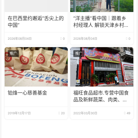
在巴西里约邂逅“舌尖上的
“洋主播”看中国｜跟着乡
中国”
村经理人 解锁天津乡村振
兴新模式
2026年08月04日
0
2026年08月04日
0
推广
推广
铂烽一心慈善基金
福旺食品超市.专营中国食
品及新鲜蔬菜、肉类、
鱼、海鲜
2019年12月17日
20
2022年03月30日
49