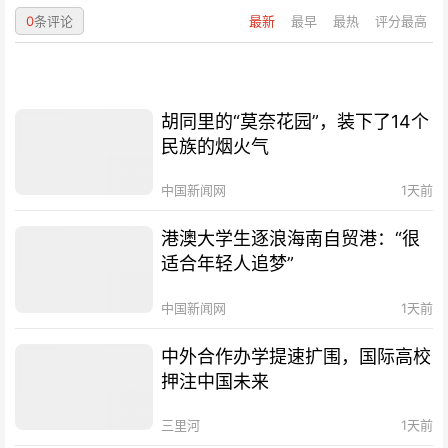
0
条评论
最新
最早
最热
评分最高
胡同里的“莫奈花园”，装下了14个
民族的烟火气
中国新闻网
1天前
港澳大学生逐浪海南自贸港：“很
适合年轻人追梦”
中国新闻网
1天前
中外合作办学提速扩围，国际高校
押注中国未来
三里河
1天前