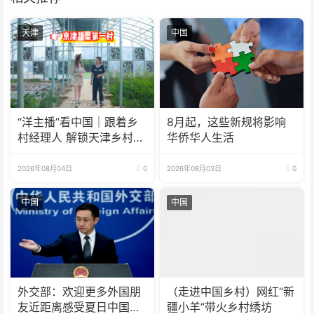
天津
中国
“洋主播”看中国｜跟着乡
8月起，这些新规将影响
村经理人 解锁天津乡村振
华侨华人生活
兴新模式
2026年08月04日
0
2026年08月03日
0
中国
中国
外交部：欢迎更多外国朋
（走进中国乡村）网红“新
友近距离感受夏日中国的
疆小羊”带火乡村绣坊