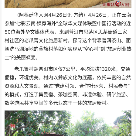
（阿根廷华人网4月26日讯 方绪）4月26日，正在云南
参加“七彩云南·媒荐海外”全球华文媒体联盟中国行活动的近
50位海外华文媒体代表，来到普洱市思茅区思茅街道三家
村社区的老爪箐文化旅居新村，探寻这个背靠普洱茶山、面
朝洗马湖湿地的彝族村落如何实现从“空心村”到“旅居创业热
土”的美丽蝶变。
老爪箐村距普洱市区仅7公里，平均海拔1320米，交通
便捷，环境优美。村内以彝族文化为底蕴，依托丰富的自然
资源和人文景观，通过“党建引领、合作社运营、村民参与”
的模式，打造了集民宿、茶咖空间、非遗体验、研学旅游、
数字游民共享空间等多元业态于一体的旅居新村。