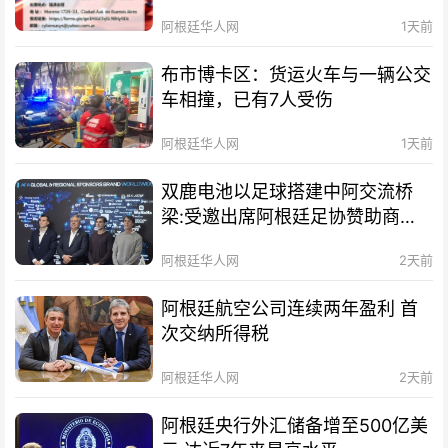
阿根廷华人网
1天前
布市博卡区：货运火车与一辆公交
车相撞，已有7人受伤
阿根廷华人网
1天前
双鹿电池以足球搭建中阿交流桥
梁:受邀出席阿根廷足协赞助商招
待会！
阿根廷华人网
2天前
阿根廷航空公司连续两年盈利 首
次交纳所得税
阿根廷华人网
2天前
阿根廷央行外汇储备增至500亿美