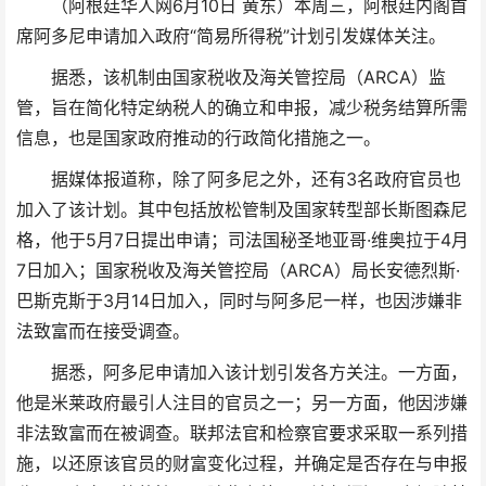
（阿根廷华人网6月10日 黄东）本周三，阿根廷内阁首
席阿多尼申请加入政府“简易所得税”计划引发媒体关注。
据悉，该机制由国家税收及海关管控局（ARCA）监
管，旨在简化特定纳税人的确立和申报，减少税务结算所需
信息，也是国家政府推动的行政简化措施之一。
据媒体报道称，除了阿多尼之外，还有3名政府官员也
加入了该计划。其中包括放松管制及国家转型部长斯图森尼
格，他于5月7日提出申请；司法国秘圣地亚哥·维奥拉于4月
7日加入；国家税收及海关管控局（ARCA）局长安德烈斯·
巴斯克斯于3月14日加入，同时与阿多尼一样，也因涉嫌非
法致富而在接受调查。
据悉，阿多尼申请加入该计划引发各方关注。一方面，
他是米莱政府最引人注目的官员之一；另一方面，他因涉嫌
非法致富而在被调查。联邦法官和检察官要求采取一系列措
施，以还原该官员的财富变化过程，并确定是否存在与申报