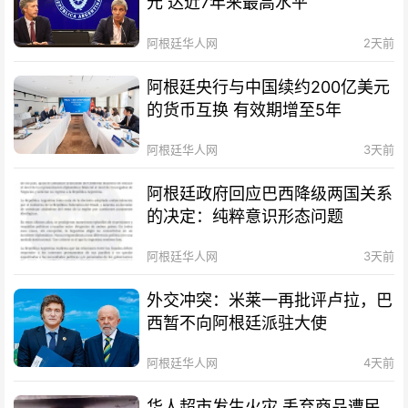
元 达近7年来最高水平
阿根廷华人网
2天前
阿根廷央行与中国续约200亿美元
的货币互换 有效期增至5年
阿根廷华人网
3天前
阿根廷政府回应巴西降级两国关系
的决定：纯粹意识形态问题
阿根廷华人网
3天前
外交冲突：米莱一再批评卢拉，巴
西暂不向阿根廷派驻大使
阿根廷华人网
4天前
华人超市发生火灾 丢弃商品遭民