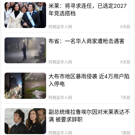
米莱：将寻求连任，已选定2027
年竞选搭档
阿根廷华人网
6天前
布省：一名华人商家遭枪击遇害
阿根廷华人网
6天前
大布市地区暴雨侵袭 近4万用户陷
入停电
阿根廷华人网
7天前
副总统维拉鲁埃尔因对米莱表达不
满 被要求辞职
阿根廷华人网
1周前