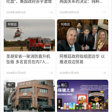
吐血”，美国政府赤字激增
两国关系的决定：纯粹意
识形态问题
2026年08月05日
0
2026年08月05日
1
阿根廷
阿根廷
圣胡安省一架消防直升机
阿根廷政府拟组团访华 以
坠毁 多名官员在内7人遇
推进双边贸易
难
2026年07月30日
0
2026年07月29日
0
推广
推广