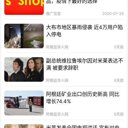
品，疫情下最好的选择
推广信息
2020-07-29
大布市地区暴雨侵袭 近4万用户陷
入停电
阿根廷华人网
5天前
副总统维拉鲁埃尔因对米莱表达不
满 被要求辞职
阿根廷华人网
6天前
阿根廷矿业出口创历史新高 同比
增长74.4%
阿根廷华人网
6天前
米莱发表全国电视讲话 宣布对央