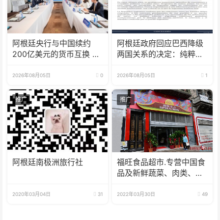
阿根廷央行与中国续约
阿根廷政府回应巴西降级
200亿美元的货币互换 有
两国关系的决定：纯粹意
效期增至5年
识形态问题
2026年08月05日
0
2026年08月05日
1
推广
推广
阿根廷南极洲旅行社
福旺食品超市.专营中国食
品及新鲜蔬菜、肉类、
鱼、海鲜
2020年03月04日
31
2022年03月30日
49