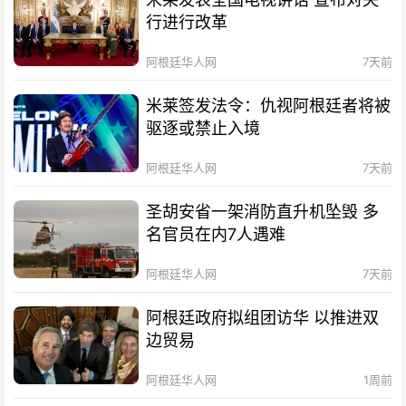
行进行改革
阿根廷华人网
7天前
米莱签发法令：仇视阿根廷者将被
驱逐或禁止入境
阿根廷华人网
7天前
圣胡安省一架消防直升机坠毁 多
名官员在内7人遇难
阿根廷华人网
7天前
阿根廷政府拟组团访华 以推进双
边贸易
阿根廷华人网
1周前