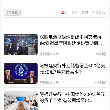
0
条评论
最新
最早
最热
评分最高
双鹿电池以足球搭建中阿交流桥
梁:受邀出席阿根廷足协赞助商招
待会！
阿根廷华人网
9小时前
阿根廷央行外汇储备增至500亿美
元 达近7年来最高水平
阿根廷华人网
14小时前
阿根廷央行与中国续约200亿美元
的货币互换 有效期增至5年