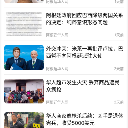
阿根廷华人网
1天前
阿根廷政府回应巴西降级两国关系
的决定：纯粹意识形态问题
阿根廷华人网
1天前
外交冲突：米莱一再批评卢拉，巴
西暂不向阿根廷派驻大使
阿根廷华人网
2天前
华人超市发生火灾 丢弃商品遭民
众疯抢
阿根廷华人网
2天前
华人商家遭枪杀后续：凶手是退休
宪兵，收受5000美元