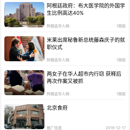
阿根廷政府：布大医学院的外国学
生比例高达40%
阿根廷华人网
1周前
米莱出席秘鲁新总统藤森庆子的就
职仪式
阿根廷华人网
1周前
两女子在华人超市内行窃 获释后
再次作案又被抓
阿根廷华人网
1周前
北京食府
推广信息
2019-12-17