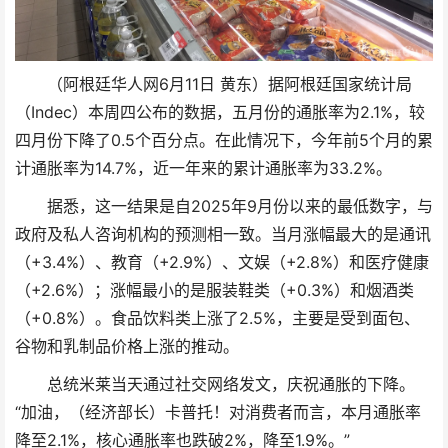
（阿根廷华人网6月11日 黄东）据阿根廷国家统计局
（Indec）本周四公布的数据，五月份的通胀率为2.1%，较
四月份下降了0.5个百分点。在此情况下，今年前5个月的累
计通胀率为14.7%，近一年来的累计通胀率为33.2%。
据悉，这一结果是自2025年9月份以来的最低数字，与
政府及私人咨询机构的预测相一致。当月涨幅最大的是通讯
（+3.4%）、教育（+2.9%）、文娱（+2.8%）和医疗健康
（+2.6%）；涨幅最小的是服装鞋类（+0.3%）和烟酒类
（+0.8%）。食品饮料类上涨了2.5%，主要是受到面包、
谷物和乳制品价格上涨的推动。
总统米莱当天通过社交网络发文，庆祝通胀的下降。
“加油，（经济部长）卡普托！对消费者而言，本月通胀率
降至2.1%，核心通胀率也跌破2%，降至1.9%。”