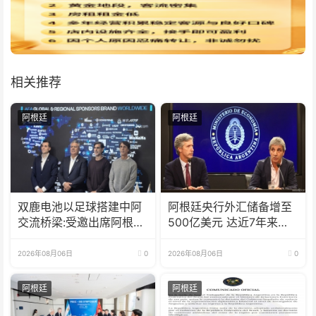
相关推荐
阿根廷
阿根廷
双鹿电池以足球搭建中阿
阿根廷央行外汇储备增至
交流桥梁:受邀出席阿根廷
500亿美元 达近7年来最
足协赞助商招待会！
高水平
2026年08月06日
0
2026年08月06日
0
阿根廷
阿根廷