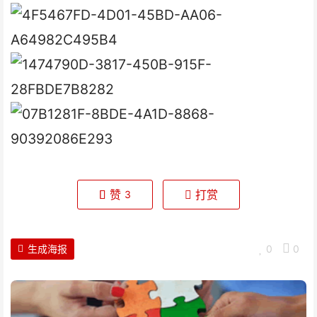
赞
打赏
3
生成海报
0
0