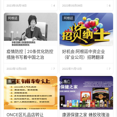
2023年05月18日
4
2023年05月09日
6
阿根廷
阿根廷
疫情防控 | 20条优化防控
好机会:阿根廷中资企业
措施书写着中国之治
（矿业公司）招聘翻译
2022年12月03日
7
2022年11月12日
7
推广
推广
ONCE区礼品店转让
康源保健之家 蜂胶玫瑰油