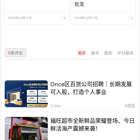
批发
2026年04月12日
3
2019年12月17日
5
0
条评论
最新
最早
最热
评分最高
Once区百货公司招聘｜长期发展
可入股，打造个人事业
lisa
4周前
福旺超市全新鲜品荣耀登场、今日
鲜活海产震撼来袭！