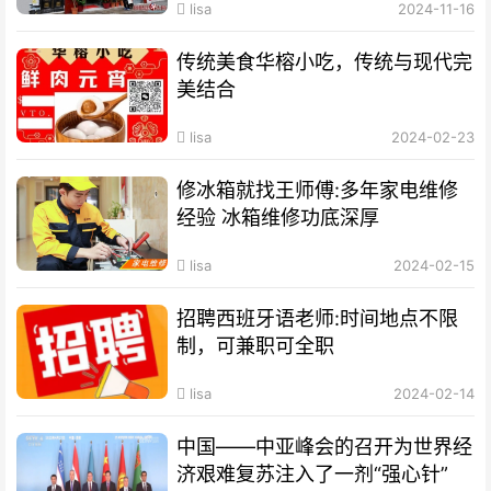
lisa
2024-11-16
传统美食华榕小吃，传统与现代完
美结合
lisa
2024-02-23
修冰箱就找王师傅:多年家电维修
经验 冰箱维修功底深厚
lisa
2024-02-15
招聘西班牙语老师:时间地点不限
制，可兼职可全职
lisa
2024-02-14
中国——中亚峰会的召开为世界经
济艰难复苏注入了一剂“强心针”