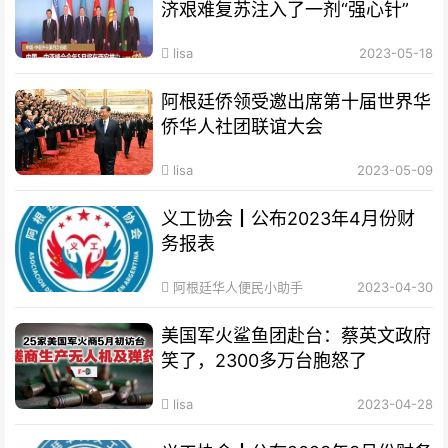
济艰难复苏注入了一剂“强心针”
lisa
2023-05-18
阿根廷侨领受邀出席第十届世界华
侨华人社团联谊大会
lisa
2023-05-09
义工协会┃公布2023年4月份财
务报表
阿根廷华人便民小助手
2023-04-30
美国军火鲨鱼团赴台：蔡英文政府
笑了，2300多万台胞怒了
lisa
2023-04-28