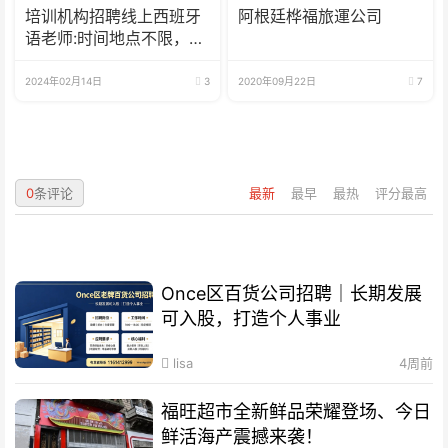
培训机构招聘线上西班牙
阿根廷桦福旅運公司
语老师:时间地点不限，可
兼职可全职
2024年02月14日
3
2020年09月22日
7
0
条评论
最新
最早
最热
评分最高
Once区百货公司招聘｜长期发展
可入股，打造个人事业
lisa
4周前
福旺超市全新鲜品荣耀登场、今日
鲜活海产震撼来袭！