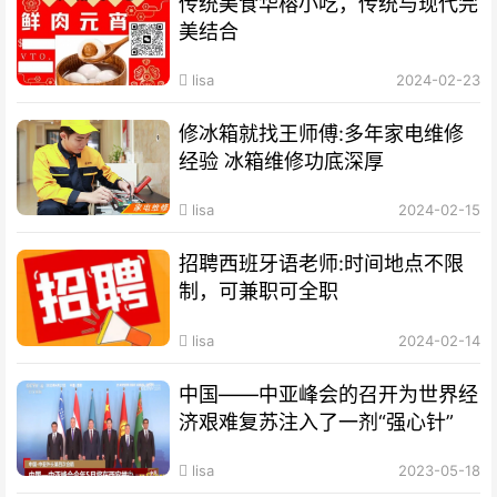
传统美食华榕小吃，传统与现代完
美结合
lisa
2024-02-23
修冰箱就找王师傅:多年家电维修
经验 冰箱维修功底深厚
lisa
2024-02-15
招聘西班牙语老师:时间地点不限
制，可兼职可全职
lisa
2024-02-14
中国——中亚峰会的召开为世界经
济艰难复苏注入了一剂“强心针”
lisa
2023-05-18