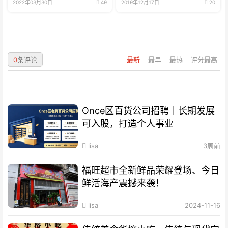
2022年03月30日
49
2019年12月17日
20
0
条评论
最新
最早
最热
评分最高
Once区百货公司招聘｜长期发展
可入股，打造个人事业
lisa
3周前
福旺超市全新鲜品荣耀登场、今日
鲜活海产震撼来袭！
lisa
2024-11-16