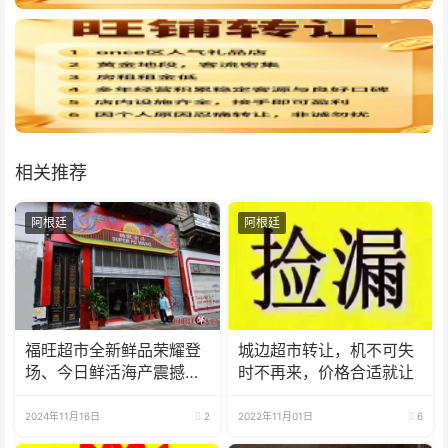
相关推荐
阿根廷
阿根廷
福旺超市全新鲜品荣耀登
城边超市转让，机不可失
场、今日鲜活海产震撼来
时不再来，价格合适就让
袭！
2024年11月16日
2
2022年11月01日
6