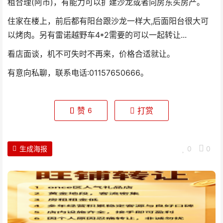
租合理(阿币)，有能力可以扩建沙龙或者向房东买房产。
住家在楼上，前后都有阳台跟沙龙一样大,后面阳台很大可
以烤肉。另有雷诺越野车4*2需要的可以一起转让...
看店面谈，机不可失时不再来，价格合适就让。
有意向私聊，联系电话:01157650666。
赞
打赏
6
生成海报
0
0