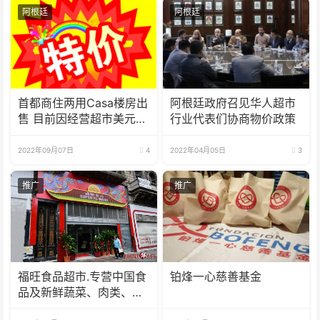
阿根廷
阿根廷
首都商住两用Casa楼房出
阿根廷政府召见华人超市
售 目前因经营超市美元月
行业代表们协商物价政策
租收入
2022年09月07日
4
2022年04月05日
3
推广
推广
福旺食品超市.专营中国食
铂烽一心慈善基金
品及新鲜蔬菜、肉类、
鱼、海鲜