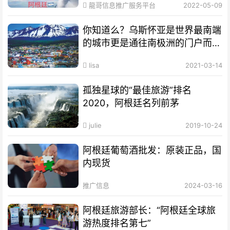
龍哥信息推广服务平台
2022-05-09
你知道么？乌斯怀亚是世界最南端
的城市更是通往南极洲的门户而驰
名世界
lisa
2021-03-14
孤独星球的“最佳旅游”排名
2020，阿根廷名列前茅
julie
2019-10-24
阿根廷葡萄酒批发：原装正品，国
内现货
推广信息
2024-03-16
阿根廷旅游部长：“阿根廷全球旅
游热度排名第七”