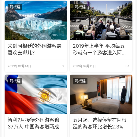
阿根廷
阿根廷
来到阿根廷的外国游客最
2019年上半年 平均每五
喜欢去哪儿？
秒就有一个游客进入阿根
廷
2023年02月14日
9
2019年09月11日
4
阿根廷
阿根廷
智利7月接待外国游客逾
五月起，选择停留在阿根
37万人 中国游客增两成
廷的游客环比增长2.3%