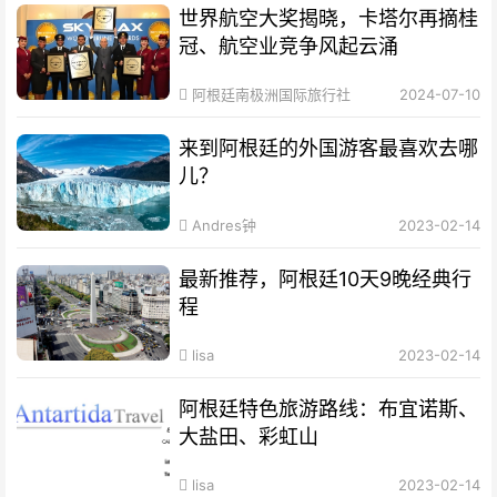
世界航空大奖揭晓，卡塔尔再摘桂
冠、航空业竞争风起云涌
阿根廷南极洲国际旅行社
2024-07-10
来到阿根廷的外国游客最喜欢去哪
儿？
Andres钟
2023-02-14
最新推荐，阿根廷10天9晚经典行
程
lisa
2023-02-14
阿根廷特色旅游路线：布宜诺斯、
大盐田、彩虹山
lisa
2023-02-14