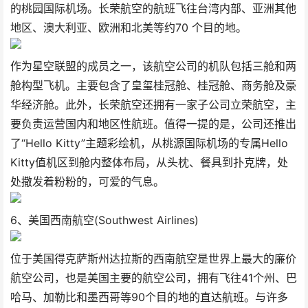
的桃园国际机场。长荣航空的航班飞往台湾内部、亚洲其他
地区、澳大利亚、欧洲和北美等约70 个目的地。
作为星空联盟的成员之一，该航空公司的机队包括三舱和两
舱构型飞机。主要包含了皇玺桂冠舱、桂冠舱、商务舱及豪
华经济舱。此外，长荣航空还拥有一家子公司立荣航空，主
要负责运营国内和地区性航班。值得一提的是，公司还推出
了“Hello Kitty”主题彩绘机，从桃源国际机场的专属Hello
Kitty值机区到舱内整体布局，从头枕、餐具到扑克牌，处
处撒发着粉粉的，可爱的气息。
6、美国西南航空(Southwest Airlines)
位于美国得克萨斯州达拉斯的西南航空是世界上最大的廉价
航空公司，也是美国主要的航空公司，拥有飞往41个州、巴
哈马、加勒比和墨西哥等90个目的地的直达航班。与许多