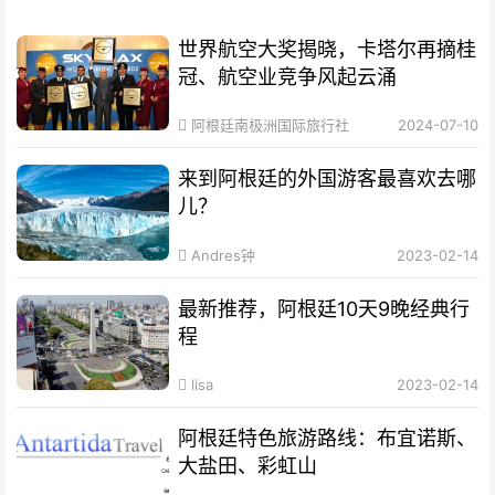
世界航空大奖揭晓，卡塔尔再摘桂
冠、航空业竞争风起云涌
阿根廷南极洲国际旅行社
2024-07-10
来到阿根廷的外国游客最喜欢去哪
儿？
Andres钟
2023-02-14
最新推荐，阿根廷10天9晚经典行
程
lisa
2023-02-14
阿根廷特色旅游路线：布宜诺斯、
大盐田、彩虹山