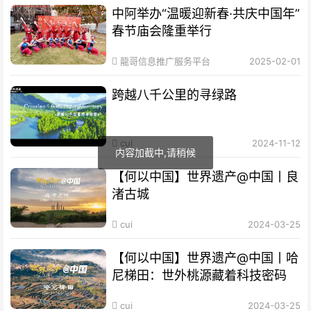
中阿举办“温暖迎新春·共庆中国年”
春节庙会隆重举行
龍哥信息推广服务平台
2025-02-01
跨越八千公里的寻绿路
cui
2024-11-12
内容加截中,请稍候
【何以中国】世界遗产@中国丨良
渚古城
cui
2024-03-25
【何以中国】世界遗产@中国丨哈
尼梯田：世外桃源藏着科技密码
cui
2024-03-25