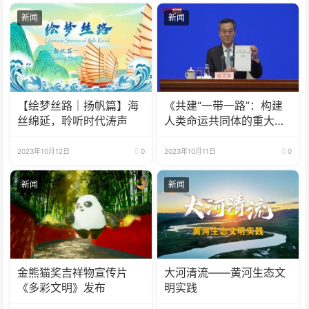
新闻
新闻
【绘梦丝路｜扬帆篇】海
《共建“一带一路”：构建
丝绵延，聆听时代涛声
人类命运共同体的重大实
践》白皮书发布
2023年10月12日
0
2023年10月11日
0
新闻
新闻
金熊猫奖吉祥物宣传片
大河清流——黄河生态文
《多彩文明》发布
明实践