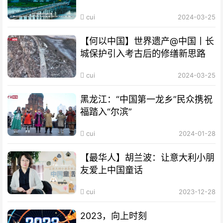
cui
2024-03-25
【何以中国】世界遗产@中国丨长
城保护引入考古后的修缮新思路
cui
2024-03-25
黑龙江：“中国第一龙乡”民众携祝
福踏入“尔滨”
cui
2024-01-28
【最华人】胡兰波：让意大利小朋
友爱上中国童话
cui
2023-12-28
2023，向上时刻