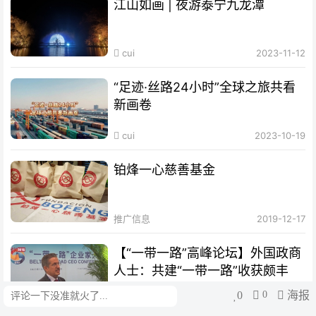
江山如画 | 夜游泰宁九龙潭
cui
2023-11-12
“足迹·丝路24小时”全球之旅共看
新画卷
cui
2023-10-19
铂烽一心慈善基金
推广信息
2019-12-17
【“一带一路”高峰论坛】外国政商
人士：共建“一带一路”收获颇丰
0
0
海报
评论
cui
2023-10-19