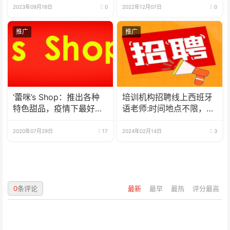
2023年09月18日
0
2022年12月07日
0
推广
推广
‘蕾咪’s Shop：推出各种
培训机构招聘线上西班牙
特色甜品，疫情下最好的
语老师:时间地点不限，可
选择
兼职可全职
2020年07月29日
17
2024年02月14日
3
0
条评论
最新
最早
最热
评分最高