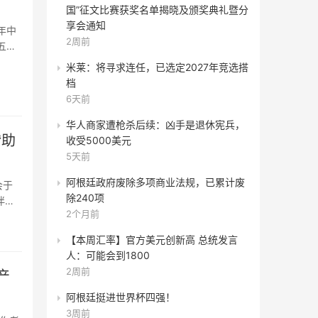
国”征文比赛获奖名单揭晓及颁奖典礼暨分
享会通知
年中
2周前
五届
米莱：将寻求连任，已选定2027年竞选搭
档
6天前
华人商家遭枪杀后续：凶手是退休宪兵，
赞助
收受5000美元
5天前
阿根廷政府废除多项商业法规，已累计废
会于
除240项
伴双
2个月前
【本周汇率】官方美元创新高 总统发言
人：可能会到1800
2周前
产
阿根廷挺进世界杯四强！
3周前