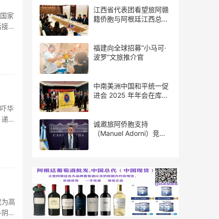
江西省代表团看望旅阿赣
廷国家
籍侨胞与阿根廷江西总商
括接
会座谈
福建向全球招募“小马可·
波罗”文旅推介官
中南美洲中国和平统一促
进会 2025 年年会在库拉
索圆满举行，共绘反“独”
恐吓华
促统宏伟蓝图
，递给
诚邀旅阿侨胞支持
（Manuel Adorni）竞选
布市议员
成为高
冬阴功