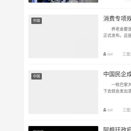
消费专项
中国
养老金要涨、
正式发布。这
线。 在过往历
cui
三里
中国民企
中国
一枚巴掌大的
下去就会发出
墨西哥卖“疯”了
cui
三里
阿根廷政