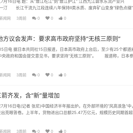
16日电 题：从“靠江吃江”到“靠江护江” 江西九江碧水东流产业兴
陈一汀 长江干流九江段连续八年保持Ⅱ类水质、废弃矿山变身“绿色点缀
级...
新闻网
3周前
0
0
0
地方议会发声：要求高市政府坚持“无核三原则”
日电 据日本共同社15日报道，日本高市政府上台后，至少有25个都道
向中央政府和国会提交意见书，要求坚持“无核三原则”。 报道称，日本
理情况显示...
新闻网
3周前
0
0
0
箭齐发，含“新”量增加
16日电(记者 张尼)中国经济半年报出炉。在外部环境的“风高浪急”中
出亮眼答卷。上半年，货物进出口总额25.47万亿元，规模历史同期首超
.9...
新闻网
3周前
0
0
0