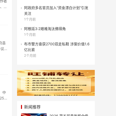
 作者
”、绿
阿政府多名官员加入“资金漂白计划”引发
关注
1个月前
阿根廷3:2艰难淘汰佛得角
1个月前
府县
布市警方查获2700双走私鞋 涉案价值1.6
参议院
亿比索
2个月前
，中
25万
新闻推荐
2026 第五届青年杯全侨