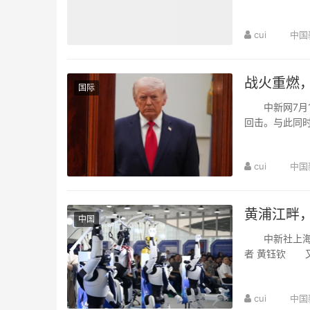
口味，征服泰国
cui
中国
战火重燃
国际
中新网7月15
回击。与此同
封锁行动，伊朗
cui
中国
黄浦江畔
中国
中新社上海7
者 黄钰钦 
能大会暨人工智
cui
中国