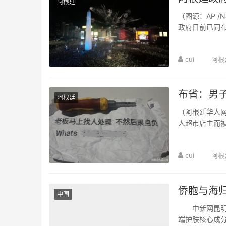
阿根廷
（图源：AP /
政府日前已同
机、转运和安保.
cui
阿根
布省：男
阿根廷
（阿根廷华人网
人超市店主而
店主一张用中文
cui
阿根
侨胞与海归
中国
中新网昆明7月
端护肤核心成