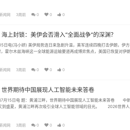
人的味蕾…… ...
新闻网
3周前
0
0
0
，海上封锁：美伊会否滑入“全面战争”的深渊？
日电(冯小妍) 美伊局势连日来急剧升温，美军连续四晚打击伊朗，伊方
时，霍尔木兹海峡这一全球能源运输要道再成博弈焦点，美国已恢复对伊
则威胁切断地区石...
新闻网
3周前
0
0
0
，世界期待中国展现人工智能未来答卷
月15日电 题：黄浦江畔，世界期待中国展现人工智能未来答卷 中
又到盛夏，黄浦江畔再次吸引全球人工智能领域的目光。 2026世界人
能全球治理高级...
新闻网
3周前
0
0
0