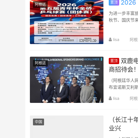
202
置顶
阿根廷
为进一步丰富旅
秋节、国庆节来
“青年杯”全侨乒
lisa
阿根
双鹿电
置顶
阿根廷
商招待会
（阿根廷华人网
布宜诺斯艾利
鹿电池受邀出席
lisa
阿根
（长江十年
中国
业兴