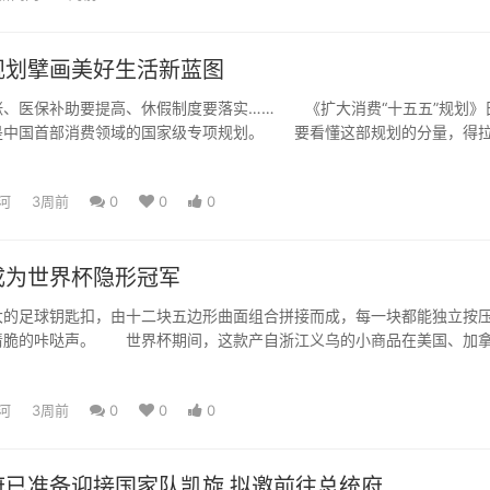
规划擘画美好生活新蓝图
医保补助要提高、休假制度要落实…… 《扩大消费“十五五”规划》
是中国首部消费领域的国家级专项规划。 要看懂这部规划的分量，得
次五年规划中，消费...
河
3周前
0
0
0
成为世界杯隐形冠军
足球钥匙扣，由十二块五边形曲面组合拼接而成，每一块都能独立按
清脆的咔哒声。 世界杯期间，这款产自浙江义乌的小商品在美国、加
，上市仅一个多月就热...
河
3周前
0
0
0
府已准备迎接国家队凯旋 拟邀前往总统府