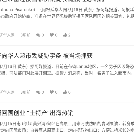
Natacha Pisarenko）（阿根廷华人网7月16日 黄东）据阿媒报道，阿根
布市政府开始协商，准备在世界杯凯旋后迎接国家队回国的相关事宜，包
..
廷华人网
3周前
0
0
2
子向华人超市丢威胁字条 被当场抓获
7月16日 黄东）据阿媒报道，日前在布省Lanús地区，一名男子因涉嫌
被捕，司法部门对此展开调查。据警方消息称，当时一名男子进入超市内
书写的纸条，其...
廷华人网
3周前
0
0
0
回国创业 “土特产”出海热销
15日电 (缪超 黄兴鸿)曾经在高原上用来润肤防晒的青刺果油，转身
分走向国际市场；白芸豆从原豆出口，走向提取物出口；方便过桥米线的