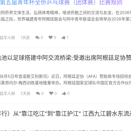
6 第五届青年杯全侨乒乓球赛（团体赛）比赛规则
阿侨界文体生活，弘扬体育精神，增进侨胞之间的交流与友谊，在2026
临之际，世界福建青年阿根廷联会与阿中青年联谊总会将举办2026年第
乓球团体赛。现将...
廷华人网
1天前
0
0
1
池以足球搭建中阿交流桥梁:受邀出席阿根廷足协
！
8月5日布宜诺斯艾利斯讯）近日，阿根廷足协（AFA）赞助商专场招待
斯莱昂内尔·梅西训练基地隆重举办。阿根廷国家足球队中国区官方合作伙
本次官方活动，与全球...
廷华人网
2天前
0
0
0
行）从“靠江吃江”到“靠江护江” 江西九江碧水东流