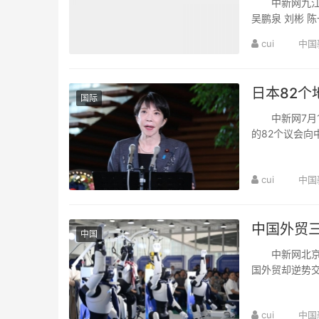
中新网九江7月
吴鹏泉 刘彬 
色制造赋能产业升
cui
中国
日本82个
国际
中新网7月15
的82个议会
截至6月下旬的受
cui
中国
中国外贸三
中国
中新网北京7月
国外贸却逆势交
亿元，同比增长16
cui
中国