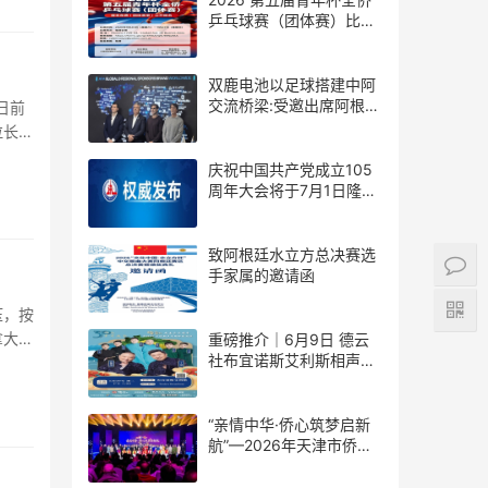
乒乓球赛（团体赛）比赛
规则
双鹿电池以足球搭建中阿
交流桥梁:受邀出席阿根廷
日前
足协赞助商招待会！
拉长视
庆祝中国共产党成立105
周年大会将于7月1日隆重
举行
致阿根廷水立方总决赛选
手家属的邀请函
压，按
拿大、
重磅推介｜6月9日 德云
社布宜诺斯艾利斯相声专
场！国风曲艺邂逅南美风
情，多元文化狂欢全城集
结！
“亲情中华·侨心筑梦启新
航”—2026年天津市侨界
新春联谊活动成功举办