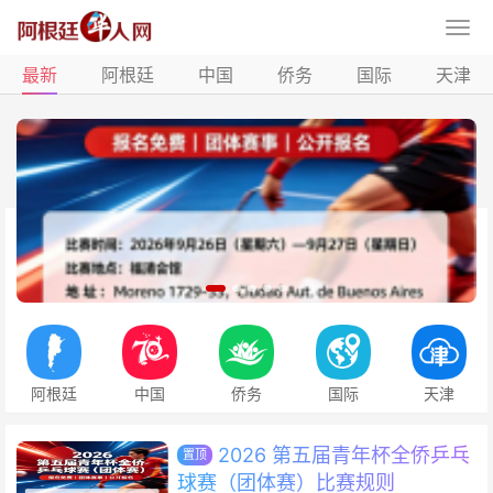
最新
阿根廷
中国
侨务
国际
天津
阿根廷
中国
侨务
国际
天津
2026 第五届青年杯全侨乒乓
置顶
球赛（团体赛）比赛规则