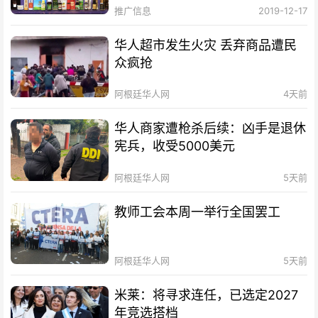
推广信息
2019-12-17
华人超市发生火灾 丢弃商品遭民
众疯抢
阿根廷华人网
4天前
华人商家遭枪杀后续：凶手是退休
宪兵，收受5000美元
阿根廷华人网
5天前
教师工会本周一举行全国罢工
阿根廷华人网
5天前
米莱：将寻求连任，已选定2027
年竞选搭档