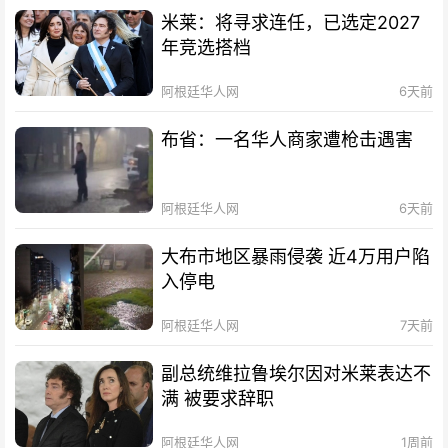
米莱：将寻求连任，已选定2027
年竞选搭档
阿根廷华人网
6天前
布省：一名华人商家遭枪击遇害
阿根廷华人网
6天前
大布市地区暴雨侵袭 近4万用户陷
入停电
阿根廷华人网
7天前
副总统维拉鲁埃尔因对米莱表达不
满 被要求辞职
阿根廷华人网
1周前