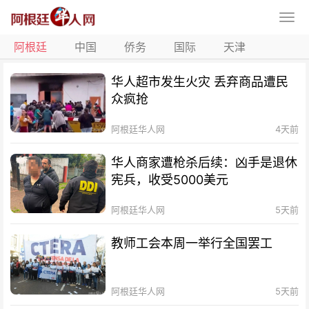
阿根廷
中国
侨务
国际
天津
华人超市发生火灾 丢弃商品遭民
众疯抢
阿根廷华人网
4天前
华人商家遭枪杀后续：凶手是退休
宪兵，收受5000美元
阿根廷华人网
5天前
教师工会本周一举行全国罢工
阿根廷华人网
5天前