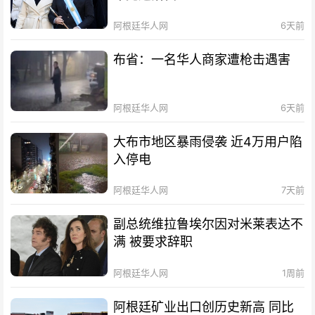
阿根廷华人网
6天前
布省：一名华人商家遭枪击遇害
阿根廷华人网
6天前
大布市地区暴雨侵袭 近4万用户陷
入停电
阿根廷华人网
7天前
副总统维拉鲁埃尔因对米莱表达不
满 被要求辞职
阿根廷华人网
1周前
阿根廷矿业出口创历史新高 同比