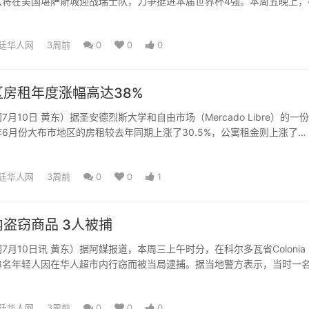
队将在美国堪萨斯城迎战瑞士队，力争挺进本届世界杯4强。本周五晚上，
后，阿根廷国家队主...
廷华人网
3周前
0
0
0
房租年度涨幅高达38%
月10日 黄东）据圣安德烈斯大学和自由市场（Mercado Libre）的一
6月份大布市地区的房租较去年同期上涨了30.5%，公寓租金则上涨了
来看...
廷华人网
3周前
0
0
1
盗窃商品 3人被捕
7月10日讯 黄东）据阿媒报道，本周三上午时分，在科尔多瓦省Colonia
区，3名年轻人因在华人超市内行窃而被当局逮捕。据当地警方表示，当时一
包包商...
廷华人网
3周前
0
0
0