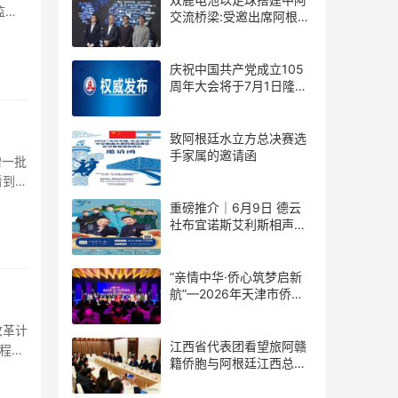
监控
交流桥梁:受邀出席阿根廷
足协赞助商招待会！
庆祝中国共产党成立105
周年大会将于7月1日隆重
举行
致阿根廷水立方总决赛选
手家属的邀请函
赠一批
看到了
重磅推介｜6月9日 德云
社布宜诺斯艾利斯相声专
场！国风曲艺邂逅南美风
情，多元文化狂欢全城集
结！
“亲情中华·侨心筑梦启新
航”—2026年天津市侨界
新春联谊活动成功举办
改革计
江西省代表团看望旅阿赣
程修
籍侨胞与阿根廷江西总商
会座谈