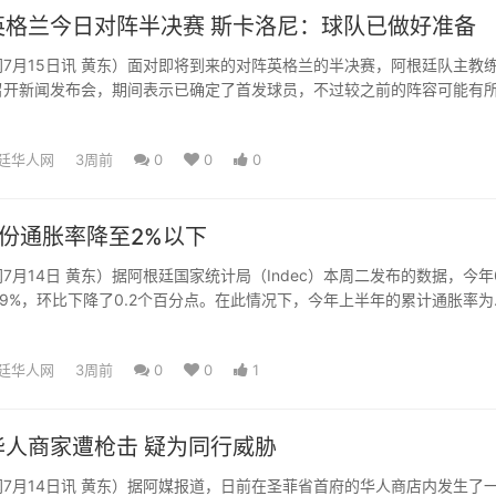
英格兰今日对阵半决赛 斯卡洛尼：球队已做好准备
7月15日讯 黄东）面对即将到来的对阵英格兰的半决赛，阿根廷队主教
召开新闻发布会，期间表示已确定了首发球员，不过较之前的阵容可能有
球队阵容已经确定了，...
廷华人网
3周前
0
0
0
份通胀率降至2%以下
7月14日 黄东）据阿根廷国家统计局（Indec）本周二发布的数据，今年
.9%，环比下降了0.2个百分点。在此情况下，今年上半年的累计通胀率为
月以来...
廷华人网
3周前
0
0
1
华人商家遭枪击 疑为同行威胁
7月14日讯 黄东）据阿媒报道，日前在圣菲省首府的华人商店内发生了