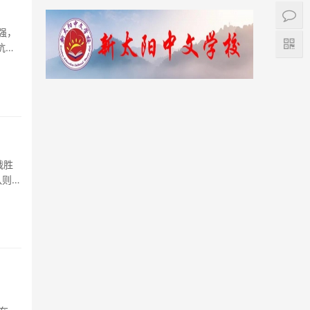
强，
抗能
战胜
队则是