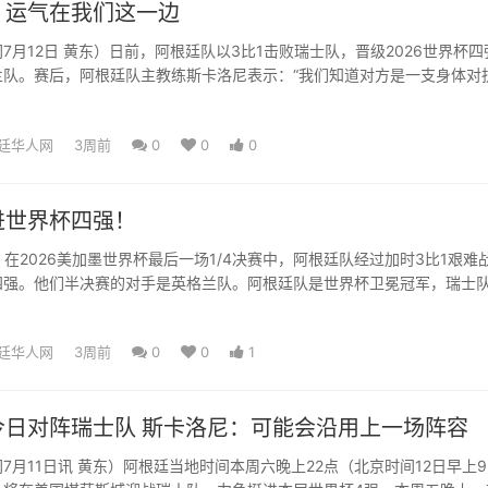
：运气在我们这一边
7月12日 黄东）日前，阿根廷队以3比1击败瑞士队，晋级2026世界杯四
兰队。赛后，阿根廷队主教练斯卡洛尼表示：“我们知道对方是一支身体对
，运气站在我们...
廷华人网
3周前
0
0
0
进世界杯四强！
，在2026美加墨世界杯最后一场1/4决赛中，阿根廷队经过加时3比1艰难
四强。他们半决赛的对手是英格兰队。阿根廷队是世界杯卫冕冠军，瑞士
身赛事八强。...
廷华人网
3周前
0
0
1
今日对阵瑞士队 斯卡洛尼：可能会沿用上一场阵容
7月11日讯 黄东）阿根廷当地时间本周六晚上22点（北京时间12日早上9