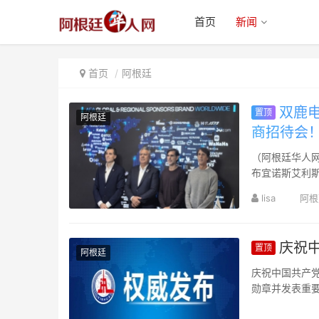
首页
新闻
首页
阿根廷
双鹿电
置顶
阿根廷
商招待会
（阿根廷华人网
布宜诺斯艾利
鹿电池受邀出席
lisa
阿根
庆祝中
置顶
阿根廷
庆祝中国共产党
勋章并发表重要
举行。中共中央