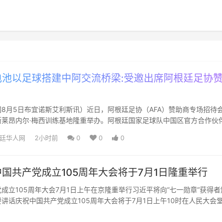
池以足球搭建中阿交流桥梁:受邀出席阿根廷足协
！
8月5日布宜诺斯艾利斯讯）近日，阿根廷足协（AFA）赞助商专场招待
斯莱昂内尔·梅西训练基地隆重举办。阿根廷国家足球队中国区官方合作伙
本次官方活动，与全球...
廷华人网
2小时前
0
0
0
国共产党成立105周年大会将于7月1日隆重举行
成立105周年大会7月1日上午在京隆重举行习近平将向“七一勋章”获得者
讲话庆祝中国共产党成立105周年大会将于7月1日上午10时在人民大会
总书记、国...