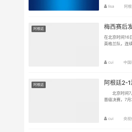
lisa
阿根
梅西赛后
阿根廷
在北京时间16
英格兰队，连
又一次强调，阿
cui
中国
阿根廷2-
阿根廷
北京时间7月1
晋级决赛，7月
0射正、19次犯
cui
央视