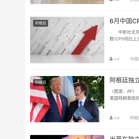
6月中国C
阿根廷
中新社北京7月
数(CPI)同比
1.0%。 国..
cui
中国
阿根廷独
阿根廷
（图源：AP）
美国特朗普政
廷已成为美国在西
cui
阿根