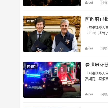
cui
阿根
阿政府已批
阿根廷
（阿根廷华人网
（RIGI）成
了435亿美元。
cui
阿根
看世界杯比
阿根廷
（阿根廷华人网
赛期间，阿根
急医疗救护系统（
cui
阿根