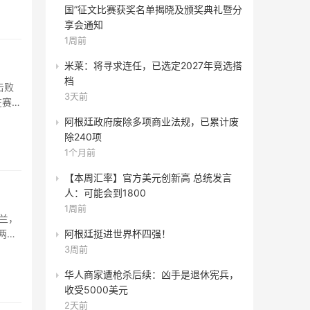
国”征文比赛获奖名单揭晓及颁奖典礼暨分
享会通知
1周前
米莱：将寻求连任，已选定2027年竞选搭
档
击败
3天前
在赛后
阿根廷政府废除多项商业法规，已累计废
除240项
1个月前
【本周汇率】官方美元创新高 总统发言
人：可能会到1800
1周前
兰，
阿根廷挺进世界杯四强！
两队
3周前
华人商家遭枪杀后续：凶手是退休宪兵，
收受5000美元
2天前