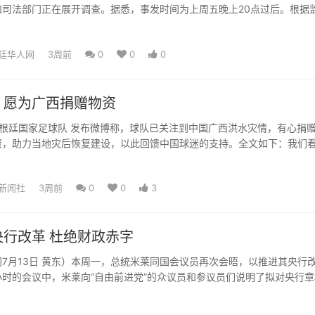
和司法部门正在展开调查。据悉，事发时间为上周五晚上20点过后。根据
一名男子进入店内，...
廷华人网
3周前
0
0
0
：愿为广西捐赠物资
阿根廷国家足球队 发布微博称，球队已关注到中国广西洪水灾情，有心捐
资，助力当地灾后恢复建设，以此回馈中国球迷的支持。全文如下：我们
新闻，非常希望为中...
新闻社
3周前
0
0
3
行改革 杜绝财政赤字
7月13日 黄东）本周一，总统米莱同国会议员再次会晤，以推进其央行
时的会议中，米莱向“自由前进党”的众议员和参议员们说明了拟对央行章
，会议在总统府内...