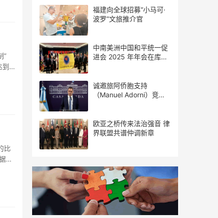
福建向全球招募“小马可·
波罗”文旅推介官
中南美洲中国和平统一促
”
进会 2025 年年会在库拉
索圆满举行，共绘反“独”
达到
促统宏伟蓝图
诚邀旅阿侨胞支持
（Manuel Adorni）竞选
布市议员
欧亚之桥传来法治强音 律
界联盟共谱仲调新章
的比
据紧