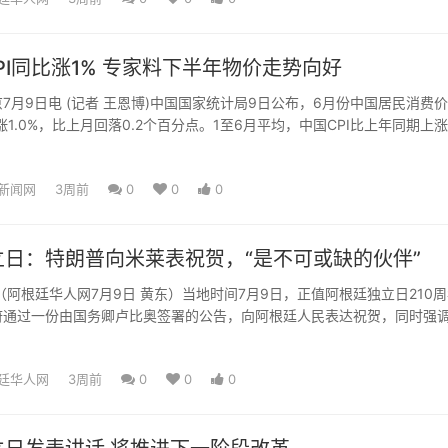
PI同比涨1% 专家料下半年物价走势向好
9日电 (记者 王恩博)中国国家统计局9日公布，6月份中国居民消费
上涨1.0%，比上月回落0.2个百分点。1至6月平均，中国CPI比上年同期上涨
.
新闻网
3周前
0
0
0
立日：特朗普向米莱表祝贺，“是不可或缺的伙伴”
（阿根廷华人网7月9日 黄东）当地时间7月9日，正值阿根廷独立日210
府通过一份由国务卿卢比奥签署的公告，向阿根廷人民表达祝贺，同时强
半球“不可或...
廷华人网
3周前
0
0
0