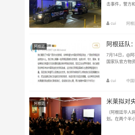
击事件，警方
录像显示，当时
cui
阿根
阿根廷队
阿根廷
7月14日，@
国家队官方物
中国广西洪水的
cui
中国
米莱拟对央
阿根廷
（阿根廷华人网
划。在两个半小
改的进展。据悉