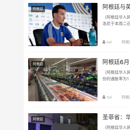
阿根廷与
阿根廷
（阿根廷华人网
洛尼于本周二
整。他表示：“
cui
阿根
阿根廷6月
阿根廷
（阿根廷华人网
份的通胀率为1
16.8%，近12个
cui
阿根
圣菲省：
阿根廷
（阿根廷华人网