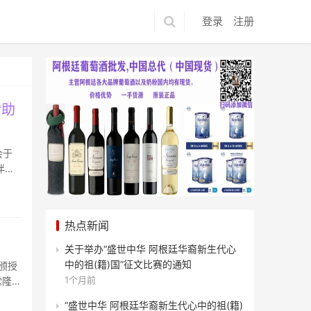
登录
注册
赞助
会于
伴双
热点新闻
关于举办“盛世中华 阿根廷华裔新生代心
中的祖(籍)国”征文比赛的通知
颁授
1个月前
堂隆重
“盛世中华 阿根廷华裔新生代心中的祖(籍)