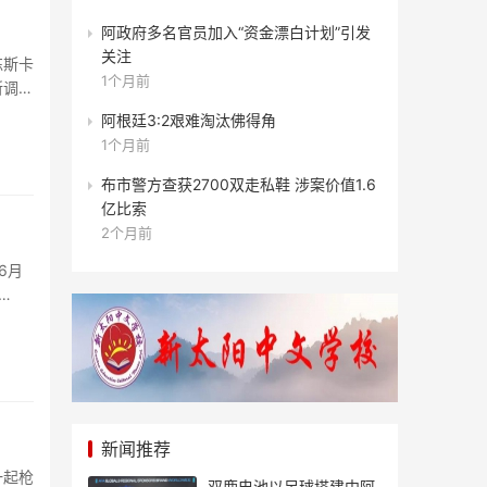
阿政府多名官员加入“资金漂白计划”引发
关注
练斯卡
1个月前
所调
阿根廷3:2艰难淘汰佛得角
1个月前
布市警方查获2700双走私鞋 涉案价值1.6
亿比索
2个月前
6月
新闻推荐
一起枪
双鹿电池以足球搭建中阿