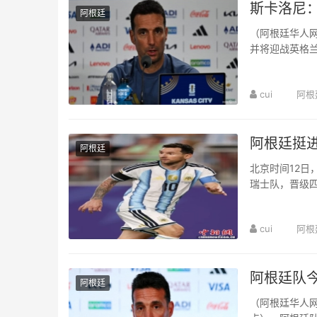
斯卡洛尼
阿根廷
（阿根廷华人网
并将迎战英格
力非常强的球队
cui
阿根
阿根廷挺
阿根廷
北京时间12日
瑞士队，晋级
时隔72年再次跻
cui
阿根
阿根廷队
阿根廷
（阿根廷华人网