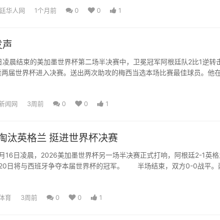
廷华人网
1个月前
0
0
1
发声
日凌晨结束的美加墨世界杯第二场半决赛中，卫冕冠军阿根廷队2比1逆转
续两届世界杯进入决赛。送出两次助攻的梅西当选本场比赛最佳球员。他
根廷队从未失去信念：...
新闻网
3周前
0
0
1
1淘汰英格兰 挺进世界杯决赛
6日凌晨，2026美加墨世界杯另一场半决赛正式打响，阿根廷2-1英格
20日将与西班牙争夺本届世界杯的冠军。 半场结束，双方0-0战平。
规、各染...
体育
3周前
0
0
1