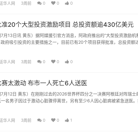
廷华人网
3周前
0
0
0
准20个大型投资激励项目 总投资额逾430亿美元
7月13日讯 黄东）据阿媒援引官方消息，阿政府推出的“大型投资激励机制
为了政府吸引投资的主要措施之一，目前已有20个项目获得批准，总投资额
据悉，政府将...
廷华人网
3周前
0
0
0
赛太激动 布市一人死亡6人送医
7月12日 黄东）在刚刚过去的2026世界杯四分之一决赛阿根廷对阵瑞士
廷一名男子因过于激动心脏骤停离世，另有至少6人因心脏病被紧急送医。
SAME）的数...
廷华人网
3周前
0
0
1