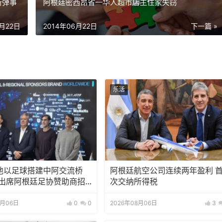
斯弹事
阿根廷密西昂省一华人超市店主住家失窃
6月22日
2014年06月22日
下一篇 »
乐活
池以足球搭建中阿交流桥
阿根廷航空公司连续两年盈利 
邀出席阿根廷足协赞助商招
次交纳所得税
8月06日
0
0
2026年08月06日
3