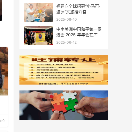
福建向全球招募“小马可·
波罗”文旅推介官
2025-08-10
中南美洲中国和平统一促
进会 2025 年年会在库拉
索圆满举行，共绘反“独”
2025-06-12
促统宏伟蓝图
首
0