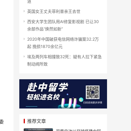
道
英国女王丈夫菲利普亲王去世
西安大学生团队用AI修复影视剧 已让30
余部作品“焕然如新”
2020年中国破获电信网络诈骗案32.2万
起 挽损1870余亿元
埃及两列车相撞致32死：疑有人拉下紧急
制动阀所致
推荐文章
委