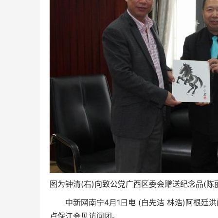
图为钟清(右)向致公党广西区委会赠送纪念品(陈丽
中新网南宁4月1日电 (白先洁 林浩)阿根廷
卢保江会见访问团。