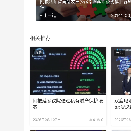
阿根廷布省南部发生多起华人超市被扔催泪瓦
件
« 上一篇
2014年0
相关推荐
西语
乐活
阿根廷参议院通过私有财产保护法
双鹿电
案
梁:受
待会！
2026年08月07日
0
0
2026年0