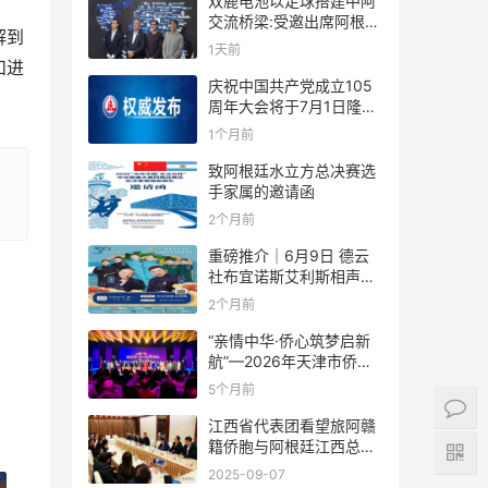
双鹿电池以足球搭建中阿
交流桥梁:受邀出席阿根廷
解到
足协赞助商招待会！
1天前
和进
庆祝中国共产党成立105
周年大会将于7月1日隆重
举行
1个月前
致阿根廷水立方总决赛选
手家属的邀请函
2个月前
重磅推介｜6月9日 德云
社布宜诺斯艾利斯相声专
场！国风曲艺邂逅南美风
2个月前
情，多元文化狂欢全城集
结！
“亲情中华·侨心筑梦启新
航”—2026年天津市侨界
新春联谊活动成功举办
5个月前
江西省代表团看望旅阿赣
籍侨胞与阿根廷江西总商
会座谈
2025-09-07