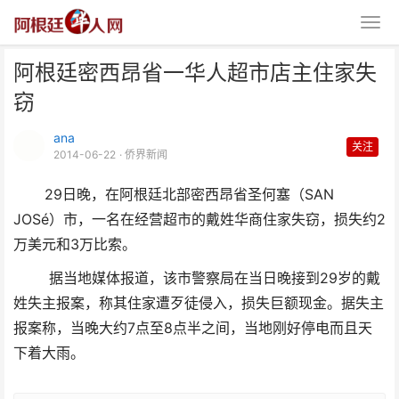
阿根廷密西昂省一华人超市店主住家失
窃
ana
关注
2014-06-22
· 侨界新闻
29日晚，在阿根廷北部密西昂省圣何塞（SAN
阿根廷密西昂省一华人超市店主住
JOSé）市，一名在经营超市的戴姓华商住家失窃，损失约2
家失窃
万美元和3万比索。
据当地媒体报道，该市警察局在当日晚接到29岁的戴
姓失主报案，称其住家遭歹徒侵入，损失巨额现金。据失主
报案称，当晚大约7点至8点半之间，当地刚好停电而且天
下着大雨。