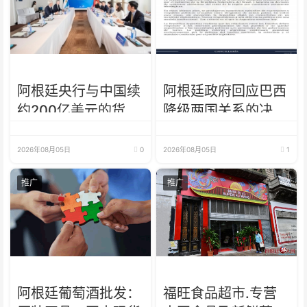
阿根廷央行与中国续
阿根廷政府回应巴西
约200亿美元的货币
降级两国关系的决
互换 有效期增至5年
定：纯粹意识形态问
题
2026年08月05日
0
2026年08月05日
1
推广
推广
阿根廷葡萄酒批发：
福旺食品超市.专营