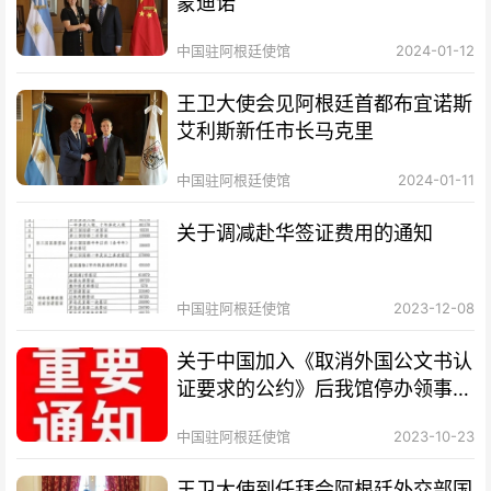
蒙迪诺
中国驻阿根廷使馆
2024-01-12
王卫大使会见阿根廷首都布宜诺斯
艾利斯新任市长马克里
中国驻阿根廷使馆
2024-01-11
关于调减赴华签证费用的通知
中国驻阿根廷使馆
2023-12-08
关于中国加入《取消外国公文书认
证要求的公约》后我馆停办领事认
证业务的通知
中国驻阿根廷使馆
2023-10-23
王卫大使到任拜会阿根廷外交部国