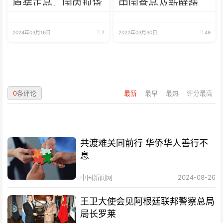
原装正品，国内现货
中国食品及新鲜蔬
菜、肉类、鱼、海鲜
2024年03月16日
7
2022年03月30日
49
0
条评论
最新
最早
最热
评分最高
共渡难关同前行 华侨华人善行不
息
中国新闻网
2024-08-26
王卫大使会见阿根廷联邦警察总局
局长罗莱