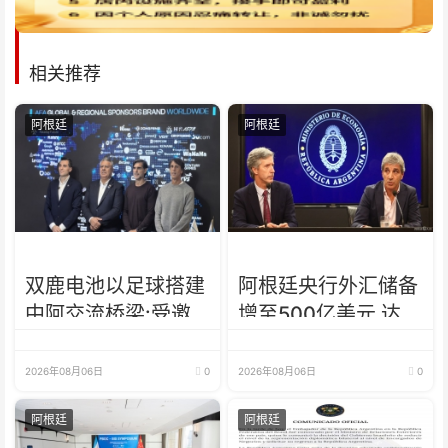
相关推荐
阿根廷
阿根廷
双鹿电池以足球搭建
阿根廷央行外汇储备
中阿交流桥梁:受邀
增至500亿美元 达近
出席阿根廷足协赞助
7年来最高水平
商招待会！
2026年08月06日
0
2026年08月06日
0
阿根廷
阿根廷