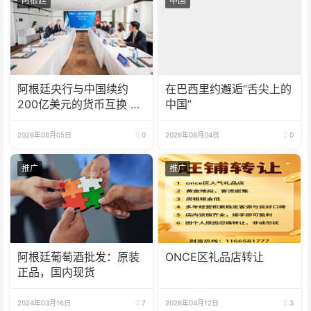
阿根廷
中国
阿根廷央行与中国续约
在巴西里约邂逅“舌尖上的
200亿美元的货币互换 有
中国”
效期增至5年
2026年08月05日
0
2026年08月04日
0
推广
推广
阿根廷葡萄酒批发：原装
ONCE区礼品店转让
正品，国内现货
2024年03月16日
7
2026年04月12日
3