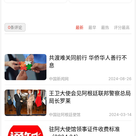
0
条评论
最新
最早
最热
评分最高
共渡难关同前行 华侨华人善行不
息
中国新闻网
2024-08-26
王卫大使会见阿根廷联邦警察总局
局长罗莱
中国驻阿根廷使馆
2024-03-14
驻阿大使馆领事证件收费标准