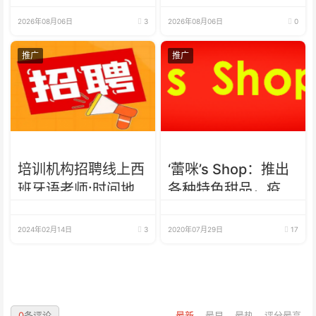
所得税
7年来最高水平
2026年08月06日
3
2026年08月06日
0
推广
推广
培训机构招聘线上西
‘蕾咪’s Shop：推出
班牙语老师:时间地
各种特色甜品，疫情
点不限，可兼职可全
下最好的选择
职
2024年02月14日
3
2020年07月29日
17
0
条评论
最新
最早
最热
评分最高