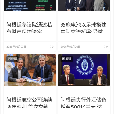
阿根廷参议院通过私
双鹿电池以足球搭建
有财产保护法案
中阿交流桥梁:受邀
出席阿根廷足协赞助
商招待会！
2026年08月07日
0
2026年08月06日
0
阿根廷
阿根廷
阿根廷航空公司连续
阿根廷央行外汇储备
两年盈利 首次交纳
增至500亿美元 达近