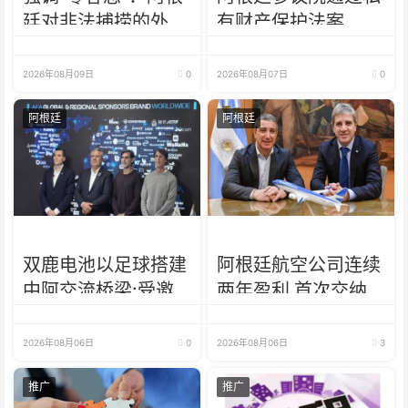
廷对非法捕捞的外国
有财产保护法案
渔船罚款18亿比索
2026年08月09日
0
2026年08月07日
0
阿根廷
阿根廷
双鹿电池以足球搭建
阿根廷航空公司连续
中阿交流桥梁:受邀
两年盈利 首次交纳
出席阿根廷足协赞助
所得税
商招待会！
2026年08月06日
0
2026年08月06日
3
推广
推广