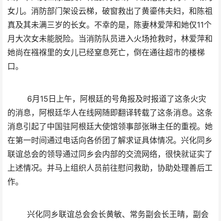
女儿。消防部门架设云梯，破窗救出了黄鎏伟夫妇，和陈祖
真及其未满三岁的长女。不幸的是，陈妻林爱萍和她仅11个
月大次女未能脱险。当消防队员进入火场抢救时，林爱萍和
她尚在襁褓里的女儿已经窒息死亡，倒在通往超市的楼梯
口。
6月15日上午，阿根廷的号角报及时报道了这条火灾
的消息，阿根廷华人在线网随即翻译转载了这条消息。这条
消息引起了中国驻阿根廷大使馆领事部张琳主任的重视。她
在第一时间通过电话向各侨团了解求证具体情况。兴化同乡
联谊总会的领导通过同乡会内部的交流网络，很快就证实了
上述情况。并马上组织人员前往慰问救助，协助处理善后工
作。
兴化同乡联谊总会会长黄敏、常务副会长王晴，副会