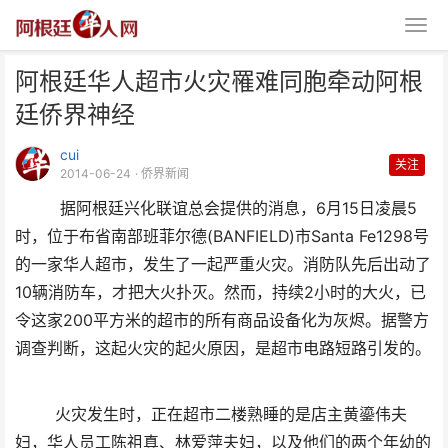
阿根廷华人超市火灾罹难同胞牵动阿根
廷侨界神经
cui
关注
2014-06-24
· 侨界新闻
据阿根廷兴化联谊总会提供的消息，6月15日凌晨5
阿根廷华人超市火灾罹难同胞牵动
时，位于布省南部班菲尔德(BANFIELD)市Santa Fe1298号
阿根廷侨界神经
的一家华人超市，发生了一起严重火灾。消防队先后出动了
10辆消防车，才把大火扑灭。然而，持续2小时的大火，已
令这家200平方米的超市的所有商品设备化为灰烬。据警方
调查判断，这起火灾的起火原因，是超市电路短路引发的。
火灾发生时，正在超市二楼熟睡的是店主黄鎏伟夫
妇，华人员工陈祖真、林爱萍夫妇，以及他们的两个年幼的