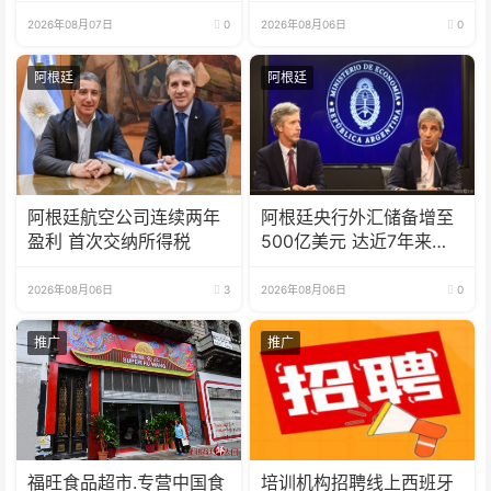
足协赞助商招待会！
2026年08月07日
0
2026年08月06日
0
阿根廷
阿根廷
阿根廷航空公司连续两年
阿根廷央行外汇储备增至
盈利 首次交纳所得税
500亿美元 达近7年来最
高水平
2026年08月06日
3
2026年08月06日
0
推广
推广
福旺食品超市.专营中国食
培训机构招聘线上西班牙