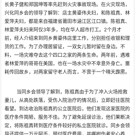
长黄子健和郑国坤等率先赶到火灾事故现场。在火灾现场，
兴化同乡会的领导了解到：店主黄鎏伟夫妇，和陈祖真、林
爱萍夫妇，都是来自福建省莆田市涵江区江口镇。陈祖真、
林爱萍夫妇来阿仅3年多，均在华人超市打工。2个月才
前，经人介绍来到同乡黄鎏伟店里工作，分别担任收银和理
货的工作。为了办理居留证，一双女儿暂时留在身边。不
料，一场灾难夺去这个四口之家的两条生命。两年前，遇难
者林爱萍的哥哥在美国，也在一场水灾中不幸意外身亡。噩
耗传回故乡，对两家留守老人而言，不啻于一个晴天霹雳。
当同乡会领导了解到，陈祖真由于为了冲入火场抢救
妻儿，从高处跌落，受伤入院治疗的情况后，立即赶往医院
看望。到达收治陈祖真的公立医院后，他们发现这家医院的
医疗条件简陋，服务不佳。为了避免延误诊治，他们果断决
定，将陈祖真转到医疗条件较好的私立医院就诊。同乡会领
导还提供一万元阿币，预付医疗费用，并嘱咐伤者安心养