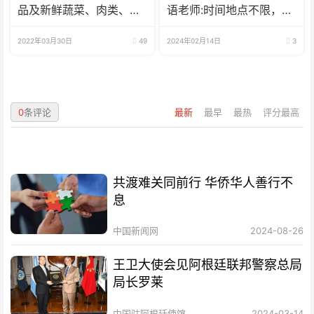
品及新鲜蔬菜、肉类、
语老师:时间地点不限，可
鱼、海鲜
兼职可全职
2022年03月30日
49
2024年02月14日
3
0
条评论
最新
最早
最热
评分最高
共渡难关同前行 华侨华人善行不
息
中国新闻网
2024-08-26
王卫大使会见阿根廷联邦警察总局
局长罗莱
中国驻阿根廷使馆
2024-03-14