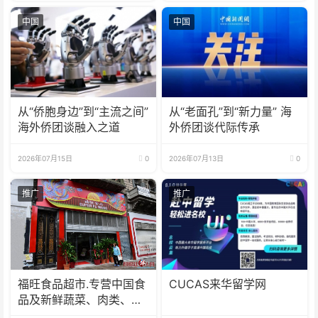
中国
中国
从“侨胞身边”到“主流之间”
从“老面孔”到“新力量” 海
海外侨团谈融入之道
外侨团谈代际传承
2026年07月15日
0
2026年07月13日
0
推广
推广
福旺食品超市.专营中国食
CUCAS来华留学网
品及新鲜蔬菜、肉类、
鱼、海鲜