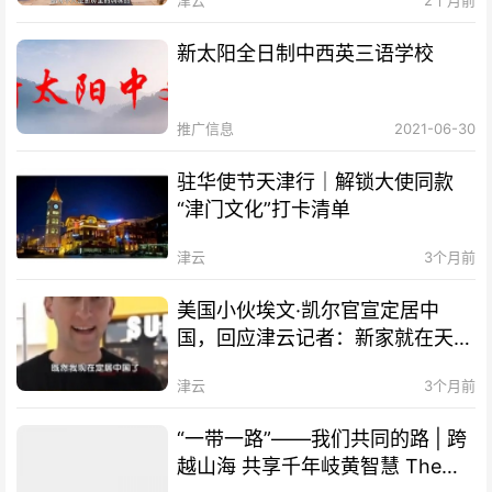
新太阳全日制中西英三语学校
推广信息
2021-06-30
驻华使节天津行｜解锁大使同款
“津门文化”打卡清单
津云
3个月前
美国小伙埃文·凯尔官宣定居中
国，回应津云记者：新家就在天
津！
津云
3个月前
“一带一路”——我们共同的路 | 跨
越山海 共享千年岐黄智慧 The