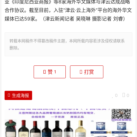
亚《印度尼西亚商报》等8家海外华文媒体与津云达成战略
合作协议。截至目前，入驻“津云·云上海外”平台的海外华文
媒体已达59家。（津云新闻记者 吴晓琳 摄影记者 刘睿）
转载本网稿件不得篡改稿件主题，本网所载内容若涉及侵权请联系
删除。
赞
打赏
1
生成海报
0
0