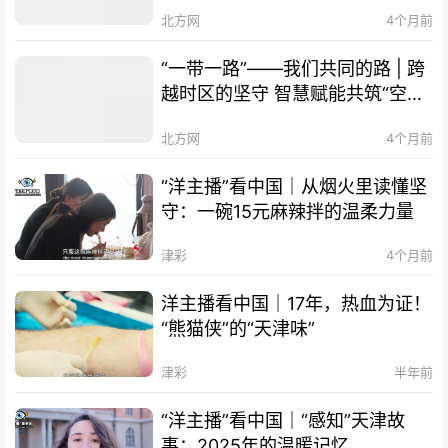
Belt and Road Initiative – Our
北方网
4个月前
Shared Path | Transcending
Mountains and Seas, Sharing
“一带一路”——我们共同的路 | 跨
Millennia-old Qi-Huang Wisdom
越时区的坚守 智慧赋能共筑“空中
of TCM
丝路” The Belt and Road
北方网
4个月前
Initiative – Our Shared Path |
Smart Technology Empowers
“洋主播”看中国｜从烟火里读懂坚
Cooperation, "Air Silk Road"
守：一碗15元麻辣拌的温柔力量
Connects Times Zones
津彩
4个月前
洋主播看中国｜17年，热血为证！
“熊猫侠”的“天津味”
津彩
半年前
“洋主播”看中国｜“感知”天津故
事：2025年的温暖记忆