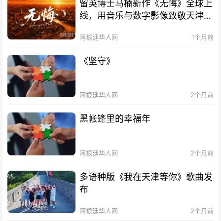
留英博士马楠新作《无悔》全球上
线，用音乐与数字影像致敬天津海
河百年文脉
阿根廷华人网
1个月前
《坚守》
阿根廷华人网
2个月前
黑帐篷里的幸福年
阿根廷华人网
2个月前
多语种版《我在天津等你》歌曲发
布
阿根廷华人网
2个月前