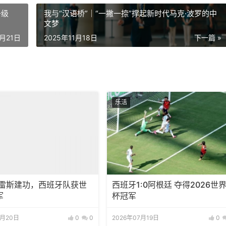
升级
我与“汉语桥”｜“一撇一捺”撑起新时代马克·波罗的中
文梦
0月21日
2025年11月18日
下一篇 »
乐活
托雷斯建功，西班牙队获世
西班牙1:0阿根廷 夺得2026世
军
杯冠军
7月20日
0
0
2026年07月19日
0