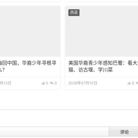
西语
海回中国，华裔少年寻根寻
美国华裔青少年感知巴蜀：看大
么？
猫、访古堰、学川菜
7月13日
0
0
2026年07月10日
0
评论