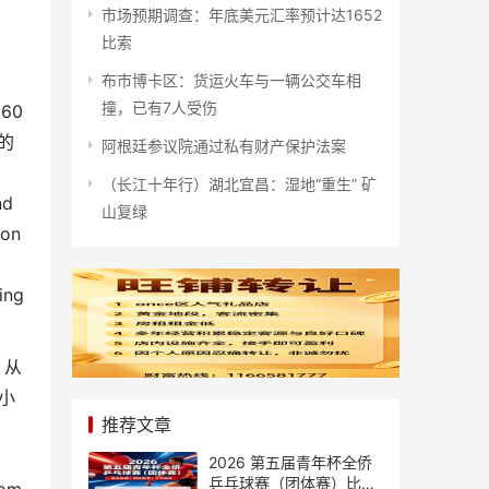
市场预期调查：年底美元汇率预计达1652
比索
布市博卡区：货运火车与一辆公交车相
撞，已有7人受伤
60
的
阿根廷参议院通过私有财产保护法案
（长江十年行）湖北宜昌：湿地“重生” 矿
nd
山复绿
ion
ing
。从
小
推荐文章
2026 第五届青年杯全侨
乒乓球赛（团体赛）比赛