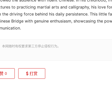
wed the audience with fluent Chinese. In his childhood, f
tures to practicing martial arts and calligraphy, his love fo
e driving force behind his daily persistence. This little f
hinese Bridge with genuine enthusiasm, showcasing the po
munication.
。本网随时有权要求第三方停止侵权行为。
赞
打赏
0