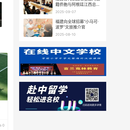
籍侨胞与阿根廷江西总商
会座谈
2025-09-07
福建向全球招募“小马可·
波罗”文旅推介官
2025-08-10
界
0