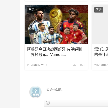
乐活
西语
阿根廷今日决战西班牙 有望蝉联
漂洋过
世界杯冠军。Vamos
的是什
Argentina！
2026年07月19日
0
0
2026年0