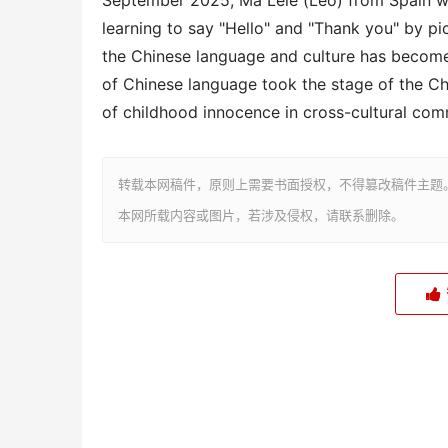
September 2025, Ma Lele (Leo) from Spain wo
learning to say "Hello" and "Thank you" by pic
the Chinese language and culture has become th
of Chinese language took the stage of the C
of childhood innocence in cross-cultural com
转载本网稿件，原则上需要书面授权，不得篡改稿件主题
本网所载内容或图片，若涉及侵权，请联系删除。