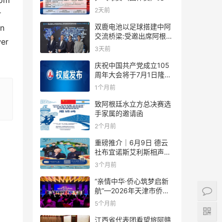
rom
规则
2天前
r
双鹿电池以足球搭建中阿
an
交流桥梁:受邀出席阿根廷
wer
足协赞助商招待会！
3天前
庆祝中国共产党成立105
周年大会将于7月1日隆重
举行
1个月前
致阿根廷水立方总决赛选
手家属的邀请函
2个月前
重磅推介｜6月9日 德云
社布宜诺斯艾利斯相声专
场！国风曲艺邂逅南美风
3个月前
情，多元文化狂欢全城集
结！
“亲情中华·侨心筑梦启新
航”—2026年天津市侨界
新春联谊活动成功举办
5个月前
江西省代表团看望旅阿赣