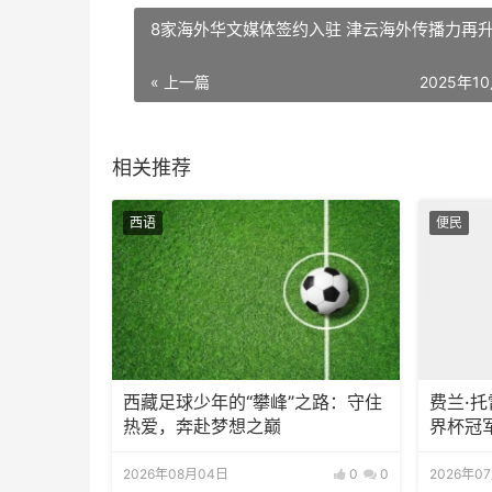
8家海外华文媒体签约入驻 津云海外传播力再
« 上一篇
2025年1
相关推荐
西语
便民
西藏足球少年的“攀峰”之路：守住
费兰·
热爱，奔赴梦想之巅
界杯冠
2026年08月04日
0
0
2026年0