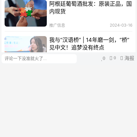
阿根廷葡萄酒批发：原装正品，国
内现货
推广信息
2024-03-16
我与“汉语桥” | 14年磨一剑，“桥”
见中文！追梦没有终点
0
0
海报
评论
阿根廷华人网
2025-11-18
我与“汉语桥”｜“一撇一捺”撑起新
时代马克·波罗的中文梦
阿根廷华人网
2025-11-18
我与 “汉语桥”｜被中文“养”大的西
班牙少年，热爱可抵岁月漫长
津云
2025-11-18