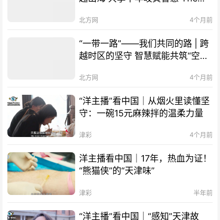
Belt and Road Initiative – Our
北方网
4个月前
Shared Path | Transcending
Mountains and Seas, Sharing
“一带一路”——我们共同的路 | 跨
Millennia-old Qi-Huang Wisdom
越时区的坚守 智慧赋能共筑“空中
of TCM
丝路” The Belt and Road
北方网
4个月前
Initiative – Our Shared Path |
Smart Technology Empowers
“洋主播”看中国｜从烟火里读懂坚
Cooperation, "Air Silk Road"
守：一碗15元麻辣拌的温柔力量
Connects Times Zones
津彩
4个月前
洋主播看中国｜17年，热血为证！
“熊猫侠”的“天津味”
津彩
半年前
“洋主播”看中国｜“感知”天津故