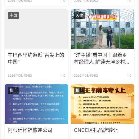
2026年08月05日
0
2026年08月05日
0
中国
天津
在巴西里约邂逅“舌尖上的
“洋主播”看中国｜跟着乡
中国”
村经理人 解锁天津乡村振
兴新模式
2026年08月04日
0
2026年08月04日
0
推广
推广
阿根廷桦福旅運公司
ONCE区礼品店转让