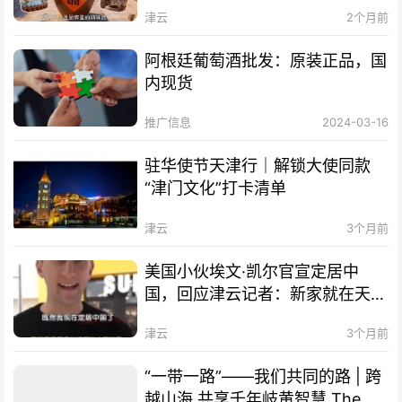
津云
2个月前
阿根廷葡萄酒批发：原装正品，国
内现货
推广信息
2024-03-16
驻华使节天津行｜解锁大使同款
“津门文化”打卡清单
津云
3个月前
美国小伙埃文·凯尔官宣定居中
国，回应津云记者：新家就在天
津！
津云
3个月前
“一带一路”——我们共同的路 | 跨
越山海 共享千年岐黄智慧 The