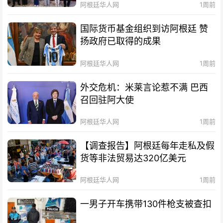
阿根廷华人网
1周前
国际货币基金组织到访阿根廷 赞
扬政府已取得的成果
阿根廷华人网
1周前
外交危机：米莱言论惹不满 巴西
召回驻阿大使
阿根廷华人网
1周前
【调查报告】阿根廷每年走私及假
货等非法贸易达320亿美元
阿根廷华人网
1周前
一男子开车携带130件枪支被查扣