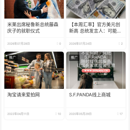
米莱出席秘鲁新总统藤森
【本周汇率】官方美元创
庆子的就职仪式
新高 总统发言人：可能会
到1800
2026年07月28日
0
2026年07月24日
2
推广
推广
淘宝请来爱拍网
S.F.PANDA线上商城
2022年04月11日
10
2020年05月29日
17