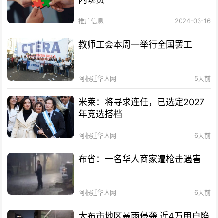
推广信息
2024-03-16
教师工会本周一举行全国罢工
阿根廷华人网
5天前
米莱：将寻求连任，已选定2027
年竞选搭档
阿根廷华人网
6天前
布省：一名华人商家遭枪击遇害
阿根廷华人网
6天前
大布市地区暴雨侵袭 近4万用户陷