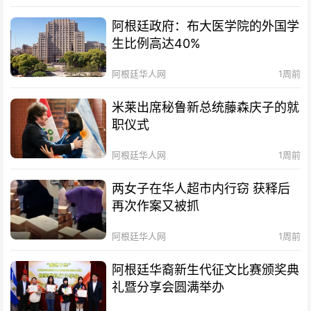
阿根廷政府：布大医学院的外国学
生比例高达40%
阿根廷华人网
1周前
米莱出席秘鲁新总统藤森庆子的就
职仪式
阿根廷华人网
1周前
两女子在华人超市内行窃 获释后
再次作案又被抓
阿根廷华人网
1周前
阿根廷华裔新生代征文比赛颁奖典
礼暨分享会圆满举办