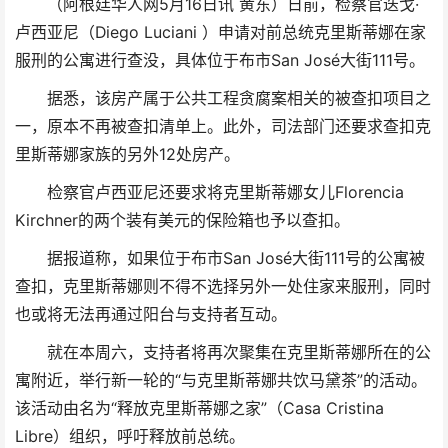
（阿根廷华人网5月16日讯 黄东）日前，检察官迭戈·
卢西亚尼（Diego Luciani ）申请对前总统克里斯蒂娜在家
服刑的公寓进行查没，具体位于布市San José大街111号。
据悉，该房产属于公共工程贪腐案相关的被查扣项目之
一，原本不再被查扣清单上。此外，司法部门还要求查扣克
里斯蒂娜家族的另外12处房产。
检察官卢西亚尼还要求将克里斯蒂娜女儿Florencia
Kirchner的两个装有美元的保险箱也予以查扣。
据报道称，如果位于布市San José大街111号的公寓被
查扣，克里斯蒂娜则不得不选择另外一处住家来服刑，同时
也或将无法再通过阳台与支持者互动。
就在本周六，支持者将再次聚集在克里斯蒂娜所在的公
寓附近，举行新一轮的“与克里斯蒂娜共饮马黛茶”的活动。
该活动由名为“释放克里斯蒂娜之家”（Casa Cristina
Libre）组织，呼吁释放前总统。