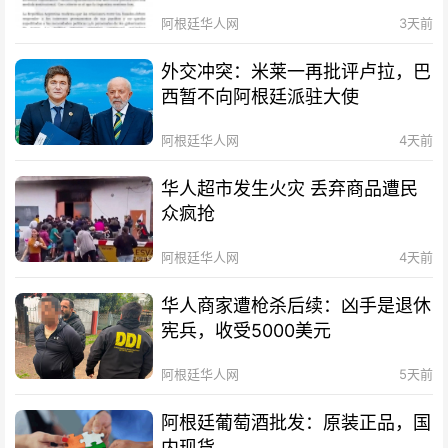
阿根廷华人网
3天前
外交冲突：米莱一再批评卢拉，巴
西暂不向阿根廷派驻大使
阿根廷华人网
4天前
华人超市发生火灾 丢弃商品遭民
众疯抢
阿根廷华人网
4天前
华人商家遭枪杀后续：凶手是退休
宪兵，收受5000美元
阿根廷华人网
5天前
阿根廷葡萄酒批发：原装正品，国
内现货