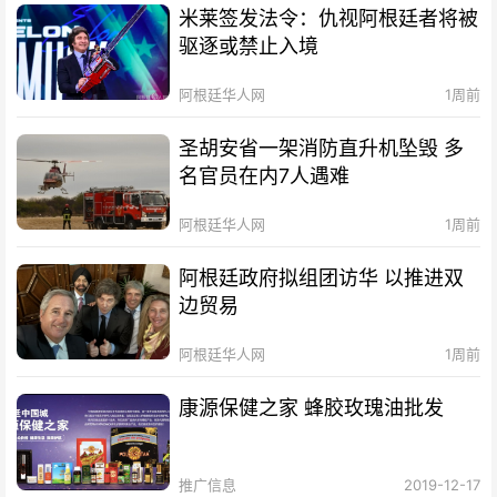
米莱签发法令：仇视阿根廷者将被
驱逐或禁止入境
阿根廷华人网
1周前
圣胡安省一架消防直升机坠毁 多
名官员在内7人遇难
阿根廷华人网
1周前
阿根廷政府拟组团访华 以推进双
边贸易
阿根廷华人网
1周前
康源保健之家 蜂胶玫瑰油批发
推广信息
2019-12-17