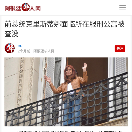
前总统克里斯蒂娜面临所在服刑公寓被
查没
cui
关注
2个月前
· 阿根廷华人网
前总统克里斯蒂娜面临所在服刑公
寓被查没