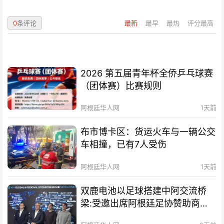
0
条评论
最新
最早
最热
评分最高
2026 第五届青年杯全侨乒乓球赛
（团体赛）比赛规则
阿根廷华人网
1天前
布市博卡区：货运火车与一辆公交
车相撞，已有7人受伤
阿根廷华人网
1天前
双鹿电池以足球搭建中阿交流桥
梁:受邀出席阿根廷足协赞助商招
待会！