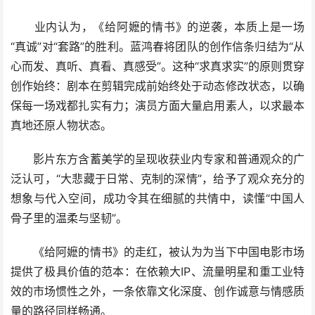
业内认为，《给阿嬷的情书》的逆袭，本质上是一场
“真诚”对“套路”的胜利。蓝鸿春将团队的创作信条归结为“从
心而发、真听、真看、真感受”。这种“求真求实”的原则贯穿
创作始终：剧本在剪辑完成前始终处于动态修改状态，以确
保每一场戏都扎实有力；演员方面大量启用素人，以求最本
真地还原人物状态。
影片东方含蓄美学的呈现收获业内专家和普通观众的广
泛认可，“大悲藏于日常、克制的深情”，给予了观众充分的
想象与代入空间，成功令其在细腻的共情中，读懂“中国人
骨子里的温柔与坚韧”。
《给阿嬷的情书》的走红，被认为为当下中国电影市场
提供了极具价值的范本：在依赖大IP、流量明星和重工业特
效的市场惯性之外，一条依靠文化深度、创作诚意与情感质
量的路径同样畅通。