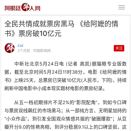
全民共情成就票房黑马 《给阿嬷的情
书》票房破10亿元
cui
关注
2个月前
· 中国新闻网
中新社北京5月24日电 (记者 高凯)据猫眼专业版数
全民共情成就票房黑马 《给阿嬷
据，截至北京时间5月24日11时38分，电影《给阿嬷的情
的情书》票房破10亿元
书》上映25天，总票房已突破10亿元(人民币，下同)，持续
刷新中国电影中小成本现实题材电影的票房纪录。
从五一档初期排片不足2%的“影院配角”，到如今口碑
与票房双线飙红的市场黑马；从一部纯方言、无明星加持的
“小众作品”，到引发全国观众情感共振的“破圈爆款”；从豆
瓣开分9.0的惊艳亮相，到评分稳居9.1以上的口碑坚挺，这