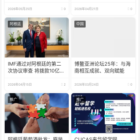
10亿元
浓？
2026年05月25日
0
2026年04月21日
0
阿根廷
中国
IMF通过对阿根廷的第二
博鳌亚洲论坛25年：与海
次协议审查 将拨款10亿美
南相互成就、双向赋能
元
2026年04月15日
2
2026年03月24日
0
推广
推广
阿根廷葡萄酒批发：原装
CUCAS来华留学网