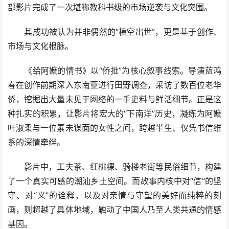
部影片完成了一次堪称教科书级的市场逆袭与文化突围。
其成功被认为并非偶然的“横空出世”，更是基于创作、
市场与文化根脉。
《给阿嬷的情书》以“侨批”为核心叙事线索。导演蓝鸿
春在创作前期深入东南亚进行田野调查，采访了数百位老华
侨，挖掘出大量未见于网络的一手史料与鲜活细节。正是这
种扎实的积累，让影片将宏大的“下南洋”历史，凝练为阿嬷
叶淑柔与一位素未谋面的女性之间，跨越半生、仅凭书信维
系的深情牵绊。
影片中，工夫茶、红桃粿、骑楼老街等民俗细节，构建
了一个真实可感的潮汕乡土空间。而故事内核中对“信”的坚
守、对“义”的诠释，以及对亲情与守望的美好而纯粹的刻
画，则超越了具体地域，触动了中国人乃至人类共通的情感
基因。